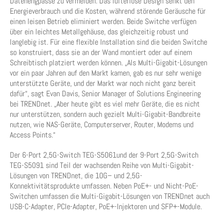
Datenengpässe zu vermeiden. Das lüfterlose Design senkt den
Energieverbrauch und die Kosten, während störende Geräusche für
einen leisen Betrieb eliminiert werden. Beide Switche verfügen
über ein leichtes Metallgehäuse, das gleichzeitig robust und
langlebig ist. Für eine flexible Installation sind die beiden Switche
so konstruiert, dass sie an der Wand montiert oder auf einem
Schreibtisch platziert werden können. „Als Multi-Gigabit-Lösungen
vor ein paar Jahren auf den Markt kamen, gab es nur sehr wenige
unterstützte Geräte, und der Markt war noch nicht ganz bereit
dafür“, sagt Evan Davis, Senior Manager of Solutions Engineering
bei TRENDnet. „Aber heute gibt es viel mehr Geräte, die es nicht
nur unterstützen, sondern auch gezielt Multi-Gigabit-Bandbreite
nutzen, wie NAS-Geräte, Computerserver, Router, Modems und
Access Points.“
Der 6-Port 2,5G-Switch TEG-S5061und der 9-Port 2,5G-Switch
TEG-S5091 sind Teil der wachsenden Reihe von Multi-Gigabit-
Lösungen von TRENDnet, die 10G– und 2,5G-
Konnektivitätsprodukte umfassen. Neben PoE+- und Nicht-PoE-
Switchen umfassen die Multi-Gigabit-Lösungen von TRENDnet auch
USB-C-Adapter, PCIe-Adapter, PoE+-Injektoren und SFP+-Module.