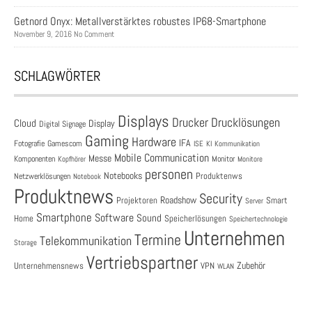
Getnord Onyx: Metallverstärktes robustes IP68-Smartphone
November 9, 2016 No Comment
SCHLAGWÖRTER
Displays
Drucklösungen
Drucker
Cloud
Display
Digital Signage
Gaming
Hardware
IFA
Fotografie
Gamescom
ISE
KI
Kommunikation
Mobile Communication
Messe
Komponenten
Monitor
Monitore
Kopfhörer
personen
Notebooks
Produktenws
Netzwerklösungen
Notebook
Produktnews
Security
Roadshow
Projektoren
Smart
Server
Smartphone
Software
Sound
Speicherlösungen
Home
Speichertechnologie
Unternehmen
Termine
Telekommunikation
Storage
Vertriebspartner
Zubehör
Unternehmensnews
VPN
WLAN