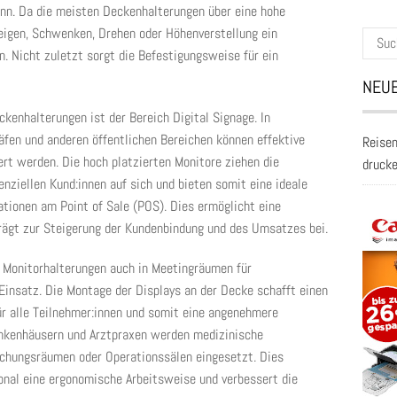
nn. Da die meisten Deckenhalterungen über eine hohe
Neigen, Schwenken, Drehen oder Höhenverstellung ein
Suche
. Nicht zuletzt sorgt die Befestigungsweise für ein
nach:
NEUE
ckenhalterungen ist der Bereich Digital Signage. In
äfen und anderen öffentlichen Bereichen können effektive
Reisen
rt werden. Die hoch platzierten Monitore ziehen die
druck
ziellen Kund:innen auf sich und bieten somit eine ideale
ationen am Point of Sale (POS). Dies ermöglicht eine
trägt zur Steigerung der Kundenbindung und des Umsatzes bei.
Monitorhalterungen auch in Meetingräumen für
insatz. Die Montage der Displays an der Decke schafft einen
für alle Teilnehmer:innen und somit eine angenehmere
ankenhäusern und Arztpraxen werden medizinische
uchungsräumen oder Operationssälen eingesetzt. Dies
nal eine ergonomische Arbeitsweise und verbessert die