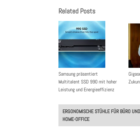
Related Posts
Samsung präsentiert
Gigase
Multitalent SSD 990 mit hoher
Zukun
Leistung und Energieeffizienz
Post
ERGONOMISCHE STÜHLE FÜR BÜRO UN
navigation
HOME-OFFICE