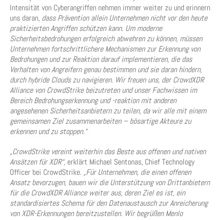
Intensität von Cyberangriffen nehmen immer weiter zu und erinnern
uns daran,
dass Prävention allein Unternehmen nicht vor den heute
praktizierten Angriffen schützen kann. Um moderne
Sicherheitsbedrohungen erfolgreich abwehren zu können, müssen
Unternehmen fortschrittlichere Mechanismen zur Erkennung von
Bedrohungen und zur Reaktion darauf implementieren, die das
Verhalten von Angreifern genau bestimmen und sie daran hindern,
durch hybride Clouds zu navigieren. Wir freuen uns, der CrowdXDR
Alliance von CrowdStrike beizutreten und unser Fachwissen im
Bereich Bedrohungserkennung und -reaktion mit anderen
angesehenen Sicherheitsanbietern zu teilen, da wir alle mit einem
gemeinsamen Ziel zusammenarbeiten – bösartige Akteure zu
erkennen und zu stoppen.“
„CrowdStrike vereint weiterhin das Beste aus offenen und nativen
Ansätzen für XDR“,
erklärt Michael Sentonas, Chief Technology
Officer bei CrowdStrike.
„Für Unternehmen, die einen offenen
Ansatz bevorzugen, bauen wir die Unterstützung von Drittanbietern
für die CrowdXDR Alliance weiter aus, deren Ziel es ist, ein
standardisiertes Schema für den Datenaustausch zur Anreicherung
von XDR-Erkennungen bereitzustellen. Wir begrüßen Menlo