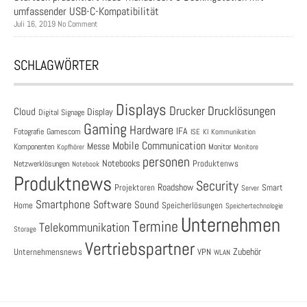
umfassender USB-C-Kompatibilität
Juli 16, 2019 No Comment
SCHLAGWÖRTER
Displays
Drucklösungen
Drucker
Cloud
Display
Digital Signage
Gaming
Hardware
IFA
Fotografie
Gamescom
ISE
KI
Kommunikation
Mobile Communication
Messe
Komponenten
Monitor
Monitore
Kopfhörer
personen
Notebooks
Produktenws
Netzwerklösungen
Notebook
Produktnews
Security
Roadshow
Projektoren
Smart
Server
Smartphone
Software
Sound
Speicherlösungen
Home
Speichertechnologie
Unternehmen
Termine
Telekommunikation
Storage
Vertriebspartner
Zubehör
Unternehmensnews
VPN
WLAN