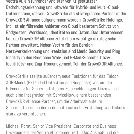
Vectra AI, ein führender Anbieter von KI-gestützter
Bedrohungserkennung und -abwehr für Hybrid- und Multi-Cloud-
Unternehmen, ist von CrowdStrike als strategischer Partner in die
CrowdXDR Alliance aufgenommen worden. CrowdStrike Holdings,
Inc. ist ein führender Anbieter von Cloud-basiertem Schutz von
Endgeräten, Workloads, Identitäten und Daten. Das Unternehmen
hat die CrowdXDR Alliance zuletzt um wichtige strategische
Partner erweitert. Neben Vectra für den Bereich
Netzwerkerkennung und -reaktion sind Menlo Security und Ping
Identity in den Bereichen Web- und E-Mail-Sicherheit bzw.
Identitäts- und Zugriffsmanagement Teil der CrowdXDR Alliance.
CrowdStrike stellte außerdem neue Funktionen für das Falcon
XDR-Modul (Extended Detection and Response) vor, um die
Erkennung für Sicherheitsteams zu beschleunigen. Dazu gehört
auch eine Integration mit ServiceNow, einem bestehenden
CrowdXDR Alliance-Partner, um die Arbeitsabläufe im
Sicherheitsbereich durch die automatische Erstellung von Tickets
stark zu vereinfachen.
Michael Porat, Senior Vice President, Corporate and Business
Development bei Vectra AI, kommentiert: „Das Ausmaß und die