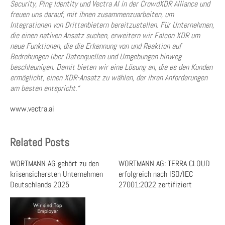
Security, Ping Identity und Vectra AI in der CrowdXDR Alliance und
freuen uns darauf, mit ihnen zusammenzuarbeiten, um
Integrationen von Drittanbietern bereitzustellen. Für Unternehmen,
die einen nativen Ansatz suchen, erweitern wir Falcon XDR um
neue Funktionen, die die Erkennung von und Reaktion auf
Bedrohungen über Datenquellen und Umgebungen hinweg
beschleunigen. Damit bieten wir eine Lösung an, die es den Kunden
ermöglicht, einen XDR-Ansatz zu wählen, der ihren Anforderungen
am besten entspricht.“
www.vectra.ai
Related Posts
WORTMANN AG gehört zu den
WORTMANN AG: TERRA CLOUD
krisensichersten Unternehmen
erfolgreich nach ISO/IEC
Deutschlands 2025
27001:2022 zertifiziert