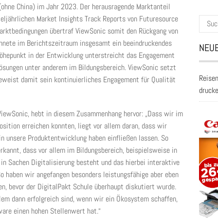
 (ohne China) im Jahr 2023. Der herausragende Marktanteil
teljährlichen Market Insights Track Reports von Futuresource
Suche
Marktbedingungen übertraf ViewSonic somit den Rückgang von
nach:
chnete im Berichtszeitraum insgesamt ein beeindruckendes
NEUE
öhepunkt in der Entwicklung unterstreicht das Engagement
Lösungen unter anderem im Bildungsbereich. ViewSonic setzt
Reisen
beweist damit sein kontinuierliches Engagement für Qualität
druck
ViewSonic, hebt in diesem Zusammenhang hervor: „Dass wir im
osition erreichen konnten, liegt vor allem daran, dass wir
d in unsere Produktentwicklung haben einfließen lassen. So
kannt, dass vor allem im Bildungsbereich, beispielsweise in
in Sachen Digitalisierung besteht und das hierbei interaktive
 So haben wir angefangen besonders leistungsfähige aber eben
n, bevor der DigitalPakt Schule überhaupt diskutiert wurde.
lem dann erfolgreich sind, wenn wir ein Ökosystem schaffen,
are einen hohen Stellenwert hat.“