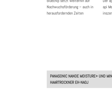
bluechip setzt weiterhin auf
Der a
Nachwuchsförderung – auch in
api M
herausfordernden Zeiten
inszen
Post
PANASONIC NANOE MOISTURE+ UND MI
navigation
HAARTROCKNER EH-NA0J