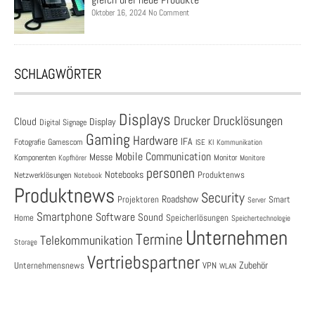
Oktober 16, 2024 No Comment
SCHLAGWÖRTER
Displays
Drucklösungen
Drucker
Cloud
Display
Digital Signage
Gaming
Hardware
IFA
Fotografie
Gamescom
ISE
KI
Kommunikation
Mobile Communication
Messe
Komponenten
Monitor
Monitore
Kopfhörer
personen
Notebooks
Produktenws
Netzwerklösungen
Notebook
Produktnews
Security
Roadshow
Projektoren
Smart
Server
Smartphone
Software
Sound
Speicherlösungen
Home
Speichertechnologie
Unternehmen
Termine
Telekommunikation
Storage
Vertriebspartner
Zubehör
Unternehmensnews
VPN
WLAN