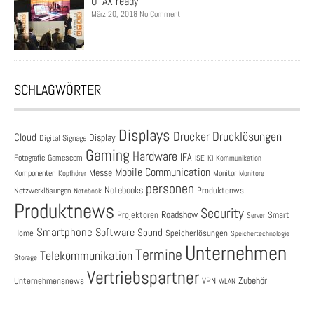
UTAX ready
März 20, 2018 No Comment
SCHLAGWÖRTER
Displays
Drucklösungen
Drucker
Cloud
Display
Digital Signage
Gaming
Hardware
IFA
Fotografie
Gamescom
ISE
KI
Kommunikation
Mobile Communication
Messe
Komponenten
Monitor
Monitore
Kopfhörer
personen
Notebooks
Produktenws
Netzwerklösungen
Notebook
Produktnews
Security
Roadshow
Projektoren
Smart
Server
Smartphone
Software
Sound
Speicherlösungen
Home
Speichertechnologie
Unternehmen
Termine
Telekommunikation
Storage
Vertriebspartner
Zubehör
Unternehmensnews
VPN
WLAN