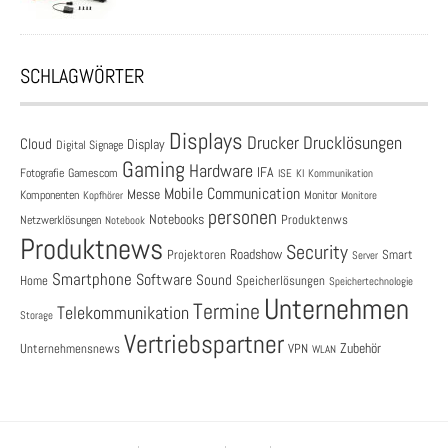
SCHLAGWÖRTER
Displays
Drucklösungen
Drucker
Cloud
Display
Digital Signage
Gaming
Hardware
IFA
Fotografie
Gamescom
ISE
KI
Kommunikation
Mobile Communication
Messe
Komponenten
Monitor
Monitore
Kopfhörer
personen
Notebooks
Produktenws
Netzwerklösungen
Notebook
Produktnews
Security
Roadshow
Projektoren
Smart
Server
Smartphone
Software
Sound
Speicherlösungen
Home
Speichertechnologie
Unternehmen
Termine
Telekommunikation
Storage
Vertriebspartner
Zubehör
Unternehmensnews
VPN
WLAN