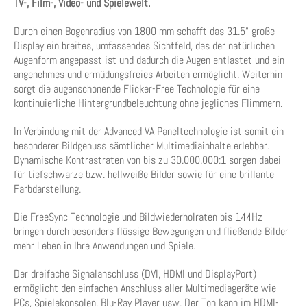
TV-, Film-, Video- und Spielewelt.
Durch einen Bogenradius von 1800 mm schafft das 31.5“ große
Display ein breites, umfassendes Sichtfeld, das der natürlichen
Augenform angepasst ist und dadurch die Augen entlastet und ein
angenehmes und ermüdungsfreies Arbeiten ermöglicht. Weiterhin
sorgt die augenschonende Flicker-Free Technologie für eine
kontinuierliche Hintergrundbeleuchtung ohne jegliches Flimmern.
In Verbindung mit der Advanced VA Paneltechnologie ist somit ein
besonderer Bildgenuss sämtlicher Multimediainhalte erlebbar.
Dynamische Kontrastraten von bis zu 30.000.000:1 sorgen dabei
für tiefschwarze bzw. hellweiße Bilder sowie für eine brillante
Farbdarstellung.
Die FreeSync Technologie und Bildwiederholraten bis 144Hz
bringen durch besonders flüssige Bewegungen und fließende Bilder
mehr Leben in Ihre Anwendungen und Spiele.
Der dreifache Signalanschluss (DVI, HDMI und DisplayPort)
ermöglicht den einfachen Anschluss aller Multimediageräte wie
PCs, Spielekonsolen, Blu-Ray Player usw. Der Ton kann im HDMI-