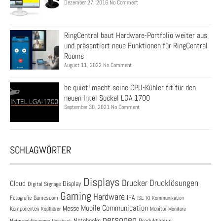
Dezember 27, 2016 No Comment
RingCentral baut Hardware-Portfolio weiter aus
und präsentiert neue Funktionen für RingCentral
Rooms
August 11, 2022 No Comment
be quiet! macht seine CPU-Kühler fit für den
neuen Intel Sockel LGA 1700
September 30, 2021 No Comment
SCHLAGWÖRTER
Displays
Drucklösungen
Drucker
Cloud
Display
Digital Signage
Gaming
Hardware
IFA
Fotografie
Gamescom
ISE
KI
Kommunikation
Mobile Communication
Messe
Komponenten
Monitor
Monitore
Kopfhörer
personen
Notebooks
Produktenws