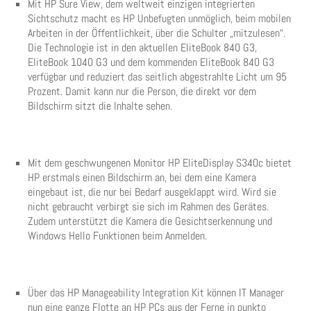
Mit HP Sure View, dem weltweit einzigen integrierten
Sichtschutz macht es HP Unbefugten unmöglich, beim mobilen
Arbeiten in der Öffentlichkeit, über die Schulter „mitzulesen“.
Die Technologie ist in den aktuellen EliteBook 840 G3,
EliteBook 1040 G3 und dem kommenden EliteBook 840 G3
verfügbar und reduziert das seitlich abgestrahlte Licht um 95
Prozent. Damit kann nur die Person, die direkt vor dem
Bildschirm sitzt die Inhalte sehen.
Mit dem geschwungenen Monitor HP EliteDisplay S340c bietet
HP erstmals einen Bildschirm an, bei dem eine Kamera
eingebaut ist, die nur bei Bedarf ausgeklappt wird. Wird sie
nicht gebraucht verbirgt sie sich im Rahmen des Gerätes.
Zudem unterstützt die Kamera die Gesichtserkennung und
Windows Hello Funktionen beim Anmelden.
Über das HP Manageability Integration Kit können IT Manager
nun eine ganze Flotte an HP PCs aus der Ferne in punkto