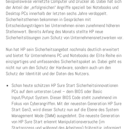
beispielsweise vernetzte Computer und Drucker ab. Dabei hat sich
der Anteil der „erfolgreichen“ Angriffe speziell bei Notebooks und
Desktop PCs innerhalb der letzten sechs Jahre verdoppelt.
Sicherheitsthemen bekommen in Gesprächen mit
Entscheidungsträgern bei Unternehmen einen zunehmend höheren
Stellenwert. Bereits Anfang des Monats stellte HP neue
Sicherheitslösungen zum Schutz von Unternehmensnetzwerken vor.
Nun hat HP sein Sicherheitsangebot nochmals deutlich erweitert
und bietet für Unternehmens PC und Notebooks der Elite Reihe ein
einzigartiges und umfassendes Sicherheitspaket an. Dabei geht es
nicht nur um den Schutz der Hardware, sondern auch um den
Schutz der Identität und der Daten des Nutzers.
Schon heute schützen HP Sure Start Sicherheitsinnovationen
PCs auf dem untersten Level – dem BIOS oder Basic
Input/Putput System. Dieser BIOS Code steht zunehmend im
Fokus von Cyberangriffen. Mit der neuesten Generation HP Sure
Start Gen3, wird dieser Schutz nun auf die Ebene des System
Management Mode (SMM) ausgedehnt. Die neueste Generation
von HP Sure Start erkennt Manipulationsversuche (im
Startprozess und während des Arbeitens) frühzeitig, informiert