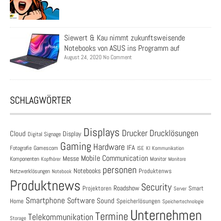
Siewert & Kau nimmt zukunftsweisende
Notebooks von ASUS ins Programm auf
August 24, 2020 No Comment
SCHLAGWÖRTER
Displays
Drucklösungen
Drucker
Cloud
Display
Digital Signage
Gaming
Hardware
IFA
Fotografie
Gamescom
ISE
KI
Kommunikation
Mobile Communication
Messe
Komponenten
Monitor
Monitore
Kopfhörer
personen
Notebooks
Produktenws
Netzwerklösungen
Notebook
Produktnews
Security
Roadshow
Projektoren
Smart
Server
Smartphone
Software
Sound
Speicherlösungen
Home
Speichertechnologie
Unternehmen
Termine
Telekommunikation
Storage