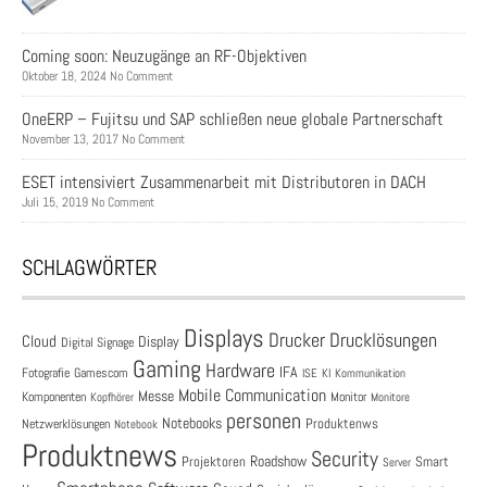
Coming soon: Neuzugänge an RF-Objektiven
Oktober 18, 2024 No Comment
OneERP – Fujitsu und SAP schließen neue globale Partnerschaft
November 13, 2017 No Comment
ESET intensiviert Zusammenarbeit mit Distributoren in DACH
Juli 15, 2019 No Comment
SCHLAGWÖRTER
Displays
Drucklösungen
Drucker
Cloud
Display
Digital Signage
Gaming
Hardware
IFA
Fotografie
Gamescom
ISE
KI
Kommunikation
Mobile Communication
Messe
Komponenten
Monitor
Monitore
Kopfhörer
personen
Notebooks
Produktenws
Netzwerklösungen
Notebook
Produktnews
Security
Roadshow
Projektoren
Smart
Server