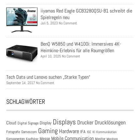
iiyamas Red Eagle GCB3280QSU-B1 schreibt die
Spielregeln neu
Juli 5, 2023 No Comment
BenQ W5850 und W4100i: Immersives 4K-
Heimkino-Erlebnis für alle Raumgrößen
April 10, 2025 No Comment
Tech Data und Lenovo suchen „Starke Typen“
September 14, 2017 No Comment
SCHLAGWÖRTER
Displays
Drucklösungen
Drucker
Cloud
Display
Digital Signage
Gaming
Hardware
IFA
Fotografie
Gamescom
ISE
KI
Kommunikation
Mobile Communication
Messe
Komponenten
Monitor
Monitore
Kopfhörer