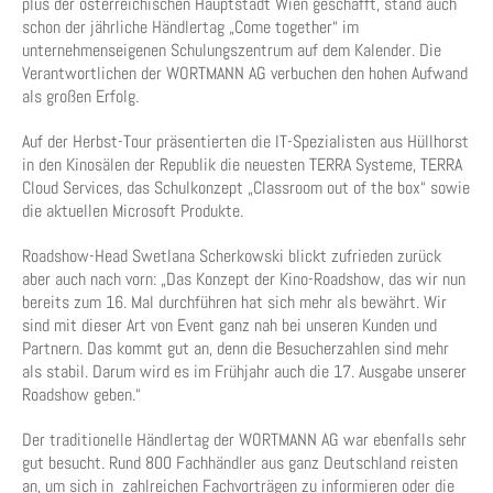
plus der österreichischen Hauptstadt Wien geschafft, stand auch
schon der jährliche Händlertag „Come together“ im
unternehmenseigenen Schulungszentrum auf dem Kalender. Die
Verantwortlichen der WORTMANN AG verbuchen den hohen Aufwand
als großen Erfolg.
Auf der Herbst-Tour präsentierten die IT-Spezialisten aus Hüllhorst
in den Kinosälen der Republik die neuesten TERRA Systeme, TERRA
Cloud Services, das Schulkonzept „Classroom out of the box“ sowie
die aktuellen Microsoft Produkte.
Roadshow-Head Swetlana Scherkowski blickt zufrieden zurück
aber auch nach vorn: „Das Konzept der Kino-Roadshow, das wir nun
bereits zum 16. Mal durchführen hat sich mehr als bewährt. Wir
sind mit dieser Art von Event ganz nah bei unseren Kunden und
Partnern. Das kommt gut an, denn die Besucherzahlen sind mehr
als stabil. Darum wird es im Frühjahr auch die 17. Ausgabe unserer
Roadshow geben.“
Der traditionelle Händlertag der WORTMANN AG war ebenfalls sehr
gut besucht. Rund 800 Fachhändler aus ganz Deutschland reisten
an, um sich in zahlreichen Fachvorträgen zu informieren oder die