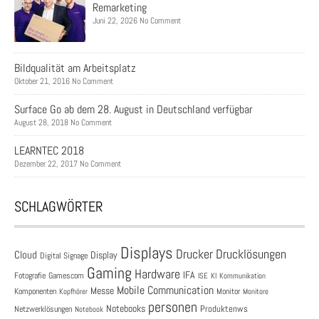
Remarketing
Juni 22, 2026 No Comment
Bildqualität am Arbeitsplatz
Oktober 21, 2016 No Comment
Surface Go ab dem 28. August in Deutschland verfügbar
August 28, 2018 No Comment
LEARNTEC 2018
Dezember 22, 2017 No Comment
SCHLAGWÖRTER
Displays
Drucklösungen
Drucker
Cloud
Display
Digital Signage
Gaming
Hardware
IFA
Fotografie
Gamescom
ISE
KI
Kommunikation
Mobile Communication
Messe
Komponenten
Monitor
Monitore
Kopfhörer
personen
Notebooks
Produktenws
Netzwerklösungen
Notebook