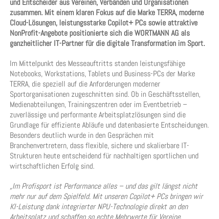
und Entscheider aus Vereinen, Verbänden und Organisationen
zusammen. Mit einem klaren Fokus auf die Marke TERRA, moderne
Cloud-Lösungen, leistungsstarke Copilot+ PCs sowie attraktive
NonProfit-Angebote positionierte sich die WORTMANN AG als
ganzheitlicher IT-Partner für die digitale Transformation im Sport.
Im Mittelpunkt des Messeauftritts standen leistungsfähige
Notebooks, Workstations, Tablets und Business-PCs der Marke
TERRA, die speziell auf die Anforderungen moderner
Sportorganisationen zugeschnitten sind. Ob in Geschäftsstellen,
Medienabteilungen, Trainingszentren oder im Eventbetrieb –
zuverlässige und performante Arbeitsplatzlösungen sind die
Grundlage für effiziente Abläufe und datenbasierte Entscheidungen.
Besonders deutlich wurde in den Gesprächen mit
Branchenvertretern, dass flexible, sichere und skalierbare IT-
Strukturen heute entscheidend für nachhaltigen sportlichen und
wirtschaftlichen Erfolg sind.
„Im Profisport ist Performance alles – und das gilt längst nicht
mehr nur auf dem Spielfeld. Mit unseren Copilot+ PCs bringen wir
KI-Leistung dank integrierter NPU-Technologie direkt an den
Arbeitsplatz und schaffen so echte Mehrwerte für Vereine,