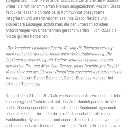
spiegeln sich in der Palette der Microsoft-zertifizierten Produkte
wider, die mit renommierten Preisen ausgezeichnet wurden. Diese
Produkte lassen sich nahtlos in Kommunikationssysteme
integrieren und unterstreichen Yealinks Credo, flexible und
skalierbare Lösungen anzubieten, die den unterschiedlichen
Anforderungen von Unternehmen gerecht werden – von KMUs bis
hin zu großen Konzernen.
„Der komplexe Lösungsradius im VC- und UC-Business verlangt
nach weit mehr als einer monotonen Verkaufsabwicklung. Die
Sortimentserweiterung mit Yealink schliesst deshalb unseren
bewährten Pre- und After-Sale Service, unser langjähriges Projekt-
Know-How und der Littlebit Dienstleistungsmehrwert automatisch
mit ein.“
betont Daniel Baumeler, Senior Business Manager bei
Littlebit Technology.
Die seit dem 01. Juli 2023 aktive Partnerschaft zwischen Littlebit
Technology und Yealink erstrebt das Ziel, Handelspartner im VC-
und UC-Lösungsgeschäft für die steigende Kundenanfragen noch
näher abzuholen. Durch die direkte Partnerschaft profitieren
Fachhändler, Systemhäuser und andere Geschäftskunden von einer
zeitnahen und zuverlässigen Lieferung der Yealink-Produkte sowie