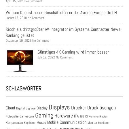
April 15, 2020 No Comment
William Kuo ist neuer Geschäftsführer der Avision Europe GmbH
Januar 18, 2018 No Comment
Ricoh als drittgrößter AV-Integrator im Systems Contracter News-
Ranking gelistet
Dezember 19, 2023 No Comment
Günstiges 4K-Gaming wird immer besser
Juli 12, 2022 No Comment
SCHLAGWÖRTER
Displays
Drucklösungen
Drucker
Cloud
Display
Digital Signage
Gaming
Hardware
IFA
Fotografie
Gamescom
ISE
KI
Kommunikation
Mobile Communication
Messe
Komponenten
Monitor
Monitore
Kopfhörer