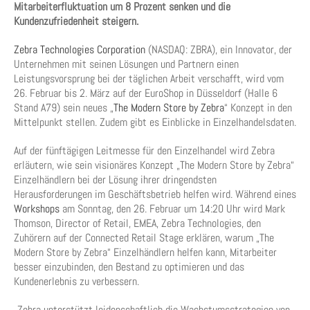
Mitarbeiterfluktuation um 8 Prozent senken und die
Kundenzufriedenheit steigern.
Zebra Technologies Corporation
(NASDAQ: ZBRA), ein Innovator, der
Unternehmen mit seinen Lösungen und Partnern einen
Leistungsvorsprung bei der täglichen Arbeit verschafft, wird vom
26. Februar bis 2. März auf der EuroShop in Düsseldorf (Halle 6
Stand A79) sein neues „
The Modern Store by Zebra
“ Konzept in den
Mittelpunkt stellen. Zudem gibt es Einblicke in Einzelhandelsdaten.
Auf der fünftägigen Leitmesse für den Einzelhandel wird Zebra
erläutern, wie sein visionäres Konzept „The Modern Store by Zebra“
Einzelhändlern bei der Lösung ihrer dringendsten
Herausforderungen im Geschäftsbetrieb helfen wird. Während eines
Workshops
am Sonntag, den 26. Februar um 14:20 Uhr wird Mark
Thomson, Director of Retail, EMEA, Zebra Technologies, den
Zuhörern auf der Connected Retail Stage erklären, warum „The
Modern Store by Zebra“ Einzelhändlern helfen kann, Mitarbeiter
besser einzubinden, den Bestand zu optimieren und das
Kundenerlebnis zu verbessern.
„Zebra unterstützt leidenschaftlich die Wachstumsstrategien von