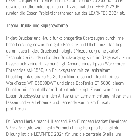
Laserlichtquelle mit einem Lichtstrom von bis zu 20.000 Lumen
sowie eine Übereckprojektion mit zweimal dem EB-PU2220B
runden die Epson Projektionsthemen auf der LEARNTEC 2024 ab.
Thema Druck- und Kopiersysteme:
Inkjet-Drucker und -Multifunktionsgeräte überzeugen durch ihre
hohe Leistung sowie ihre gute Energie- und Ökobilanz. Das liegt
daran, dass Inkjet-Drucktechnologie (Piezodruck) eine „kalte“
Technologie ist, denn für den Druckvorgang wird im Gegensatz zum
Laserdruck keine Hitze benötigt. Anhand eines Epson WorkForce
Enterprise AM-C550, ein Drucksystem mit zeilenbreitem
Druckkopf, das bis zu 55 Seiten/Minute schnell druckt, eines
WorkForce WF-C5890DWF und eines EcoTanks ET-5880, einem
Drucker mit nachfüllbaren Tintentanks, zeigt Epson, wie sich
Epson Drucksysteme in den Alltag einer Lehreinrichtung integrieren
lassen und wie Lehrende und Lernende von ihrem Einsatz
profitieren.
Dr. Sarah Henkelmann-Hillebrand, Pan-European Market Developer
VP, erklärt: „Als wichtigste Veranstaltung Europas für digitale
Bildung ist die LEARNTEC 2024 für uns die zentrale Stelle, um