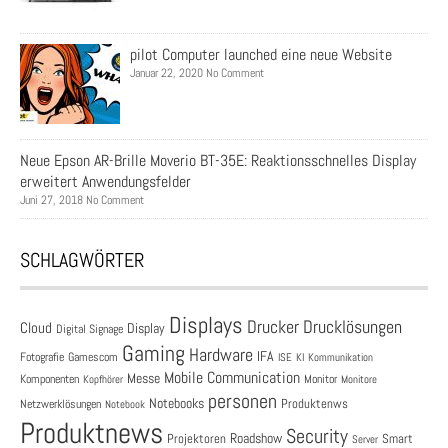
pilot Computer launched eine neue Website
Januar 22, 2020 No Comment
Neue Epson AR-Brille Moverio BT-35E: Reaktionsschnelles Display
erweitert Anwendungsfelder
Juni 27, 2018 No Comment
SCHLAGWÖRTER
Displays
Drucklösungen
Drucker
Cloud
Display
Digital Signage
Gaming
Hardware
IFA
Fotografie
Gamescom
ISE
KI
Kommunikation
Mobile Communication
Messe
Komponenten
Monitor
Monitore
Kopfhörer
personen
Notebooks
Produktenws
Netzwerklösungen
Notebook
Produktnews
Security
Roadshow
Projektoren
Smart
Server