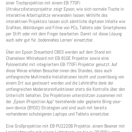
einer Tischprojektion mit einem EB-770Fi
Ultrakurzdistanzprojektor zeigt Epson, wie sich normale Tische in
interaktive Arbeitsplätze verwandeln lassen. Mithilfe des
interaktiven Projektors lassen sich sämtliche digitalen Inhalte wie
Grafiken, Abbildungen und Filme von PCs, Tablets oder Smartphones
per Stift oder mit dem Finger bearbeiten. Damit ist diese Lösung
auch sehr gut für ‚bodennahes Lernen‘ einsetzbar.
Über ein Epson Steuerbord CB03 werden auf dem Stand ein
Chameleon Whiteboard mit EB-810E Projektor sowie eine
Pylonentafel mit integriertem EB-770Fi Projektor genutzt. Auf
diese Weise erleben Besucher:innen des Standes, dass auch
umfangreiche Multimedia-Installationen leicht und zuverlässig von
einem Ort aus gesteuert werden und die Lehrkräfte dank der
umfangreichen Moderatorenfunktionen stets die Kontrolle über den
Unterricht behalten. Die Projektoren unterstützen zusammen mit
der „Epson iProjection App“ bestehende oder geplante Bring-your-
own-device (BYOD)-Strategien und sind auch mit bereits
vorhandenen schuleigenen Laptops und Tablets einsetzbar.
Eine Großprojektion mit EB-PU2220B Projektor, einem Beamer mit