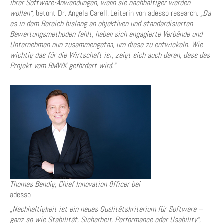
ihrer Software-Anwendungen, wenn sie nachhaltiger werden
wollen“,
betont Dr. Angela Carell, Leiterin von adesso research.
„Da
es in dem Bereich bislang an objektiven und standardisierten
Bewertungsmethoden fehlt, haben sich engagierte Verbände und
Unternehmen nun zusammengetan, um diese zu entwickeln. Wie
wichtig das für die Wirtschaft ist, zeigt sich auch daran, dass das
Projekt vom BMWK gefördert wird.“
Thomas Bendig, Chief Innovation Officer bei
adesso
„Nachhaltigkeit ist ein neues Qualitätskriterium für Software –
ganz so wie Stabilität, Sicherheit, Performance oder Usability“,