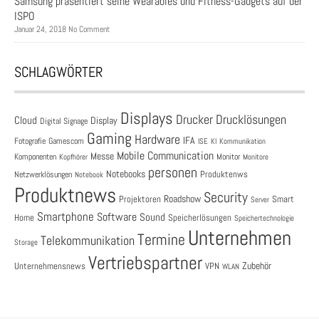
Samsung präsentiert seine Wearables und Fitness-Gadgets auf der
ISPO
Januar 24, 2018 No Comment
SCHLAGWÖRTER
Displays
Drucklösungen
Drucker
Cloud
Display
Digital Signage
Gaming
Hardware
IFA
Fotografie
Gamescom
ISE
KI
Kommunikation
Mobile Communication
Messe
Komponenten
Monitor
Monitore
Kopfhörer
personen
Notebooks
Produktenws
Netzwerklösungen
Notebook
Produktnews
Security
Roadshow
Projektoren
Smart
Server
Smartphone
Software
Sound
Speicherlösungen
Home
Speichertechnologie
Unternehmen
Termine
Telekommunikation
Storage
Vertriebspartner
Zubehör
Unternehmensnews
VPN
WLAN