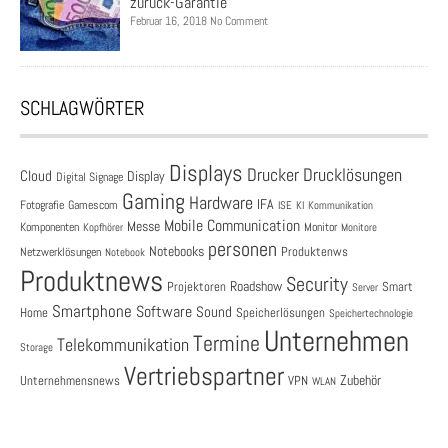
zurück-Garantie
Februar 16, 2018 No Comment
SCHLAGWÖRTER
Displays
Drucklösungen
Drucker
Cloud
Display
Digital Signage
Gaming
Hardware
IFA
Fotografie
Gamescom
ISE
KI
Kommunikation
Mobile Communication
Messe
Komponenten
Monitor
Monitore
Kopfhörer
personen
Notebooks
Produktenws
Netzwerklösungen
Notebook
Produktnews
Security
Roadshow
Projektoren
Smart
Server
Smartphone
Software
Sound
Speicherlösungen
Home
Speichertechnologie
Unternehmen
Termine
Telekommunikation
Storage
Vertriebspartner
Zubehör
Unternehmensnews
VPN
WLAN