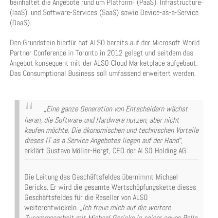
beinhaltet die Angebote rund um Platform- (PaaS), Infrastructure-
(IaaS), und Software-Services (SaaS) sowie Device-as-a-Service
(DaaS).
Den Grundstein hierfür hat ALSO bereits auf der Microsoft World
Partner Conference in Toronto in 2012 gelegt und seitdem das
Angebot konsequent mit der ALSO Cloud Marketplace aufgebaut.
Das Consumptional Business soll umfassend erweitert werden.
„Eine ganze Generation von Entscheidern wächst
heran, die Software und Hardware nutzen, aber nicht
kaufen möchte. Die ökonomischen und technischen Vorteile
dieses IT as a Service Angebotes liegen auf der Hand“,
erklärt Gustavo Möller-Hergt, CEO der ALSO Holding AG.
Die Leitung des Geschäftsfeldes übernimmt Michael
Gericks. Er wird die gesamte Wertschöpfungskette dieses
Geschäftsfeldes für die Reseller von ALSO
weiterentwickeln.
„Ich freue mich auf die weitere
Zusammenarbeit mit Michael Gericks in seiner neuen Rolle.