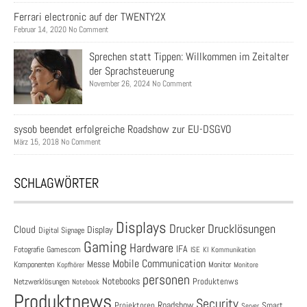
Ferrari electronic auf der TWENTY2X
Februar 14, 2020 No Comment
Sprechen statt Tippen: Willkommen im Zeitalter
der Sprachsteuerung
November 26, 2024 No Comment
sysob beendet erfolgreiche Roadshow zur EU-DSGVO
März 15, 2018 No Comment
SCHLAGWÖRTER
Displays
Drucklösungen
Drucker
Cloud
Display
Digital Signage
Gaming
Hardware
IFA
Fotografie
Gamescom
ISE
KI
Kommunikation
Mobile Communication
Messe
Komponenten
Monitor
Monitore
Kopfhörer
personen
Notebooks
Produktenws
Netzwerklösungen
Notebook
Produktnews
Security
Roadshow
Projektoren
Smart
Server