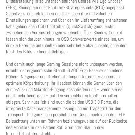
Bilddarstellung in so unterschiedlichen Genres wie Ego-Shooter
(FPS), Rennspiele oder Echtzeit-Strategiespiele (RTS) angepasst.
Selbstverständlich können die User auch ihre individuellen
Einstellungen speichern und über den im Lieferumfang enthaltenen
kabelgebundenen OSD Controller (QuickSwitch) ganz leicht
zwischen den Voreinstellungen wechseln. Über Shadow Control
lassen sich darüber hinaus im OSD Schwarzwerte einstellen, um
dunkle Bereiche aufzuhellen oder sehr helle abzudunkeln, ohne den
Rest des Bilds zu beeinträchtigen.
Und damit auch lange Gaming-Sessions nicht unbequem werden,
erlaubt der ergonomische Standfuß AOC Ergo Base verschiedene
Höhen-, Neigungs- und Dreheinstellungen für eine ergonomisch
optimale Körperhaltung. Ihr Headset können die Gamer über den
Audio-Aus- und Mikrofon-Eingang anschließen und – wenn sie es
nicht mehr benötigen – auf den versenkbaren Kopfhörerhalter
ablegen. Sehr nützlich sind auch die beiden USB 3.0 Ports, die
integrierte Kabelmanagement-Lösung und ein Tragegriff für den
Transport. Und ganz nach persönlichem Geschmack kann die LED-
Beleuchtung unten am Rahmen beziehungsweise auf der Rückseite
des Monitors in den Farben Rot, Grün oder Blau in drei
Intensitätsstufen strahlen.