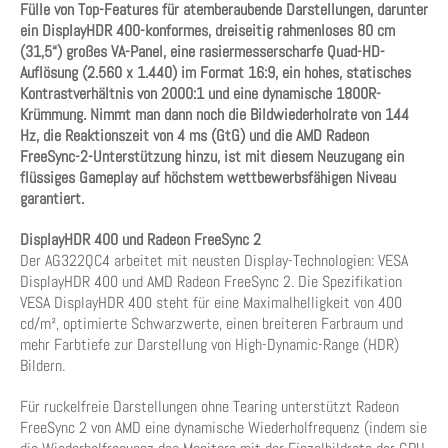
Fülle von Top-Features für atemberaubende Darstellungen, darunter
ein DisplayHDR 400-konformes, dreiseitig rahmenloses 80 cm
(31,5“) großes VA-Panel, eine rasiermesserscharfe Quad-HD-
Auflösung (2.560 x 1.440) im Format 16:9, ein hohes, statisches
Kontrastverhältnis von 2000:1 und eine dynamische 1800R-
Krümmung. Nimmt man dann noch die Bildwiederholrate von 144
Hz, die Reaktionszeit von 4 ms (GtG) und die AMD Radeon
FreeSync-2-Unterstützung hinzu, ist mit diesem Neuzugang ein
flüssiges Gameplay auf höchstem wettbewerbsfähigen Niveau
garantiert.
DisplayHDR 400 und Radeon FreeSync 2
Der AG322QC4 arbeitet mit neusten Display-Technologien: VESA
DisplayHDR 400 und AMD Radeon FreeSync 2. Die Spezifikation
VESA DisplayHDR 400 steht für eine Maximalhelligkeit von 400
cd/m², optimierte Schwarzwerte, einen breiteren Farbraum und
mehr Farbtiefe zur Darstellung von High-Dynamic-Range (HDR)
Bildern.
Für ruckelfreie Darstellungen ohne Tearing unterstützt Radeon
FreeSync 2 von AMD eine dynamische Wiederholfrequenz (indem sie