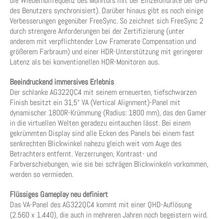
die Wiederholfrequenz des Monitors mit der Einzelbildrate der GPU
des Benutzers synchronisiert). Darüber hinaus gibt es noch einige
Verbesserungen gegenüber FreeSync. So zeichnet sich FreeSync 2
durch strengere Anforderungen bei der Zertifizierung (unter
anderem mit verpflichtender Low Framerate Compensation und
größerem Farbraum) und einer HDR-Unterstützung mit geringerer
Latenz als bei konventionellen HDR-Monitoren aus.
Beeindruckend immersives Erlebnis
Der schlanke AG322QC4 mit seinem erneuerten, tiefschwarzen
Finish besitzt ein 31,5“ VA (Vertical Alignment)-Panel mit
dynamischer 1800R-Krümmung (Radius: 1800 mm), das den Gamer
in die virtuellen Welten geradezu eintauchen lässt. Bei einem
gekrümmten Display sind alle Ecken des Panels bei einem fast
senkrechten Blickwinkel nahezu gleich weit vom Auge des
Betrachters entfernt. Verzerrungen, Kontrast- und
Farbverschiebungen, wie sie bei schrägen Blickwinkeln vorkommen,
werden so vermieden.
Flüssiges Gameplay neu definiert
Das VA-Panel des AG322QC4 kommt mit einer QHD-Auflösung
(2.560 x 1.440), die auch in mehreren Jahren noch begeistern wird.