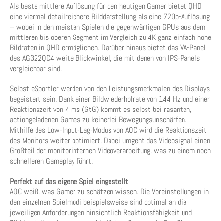
Als beste mittlere Auflösung für den heutigen Gamer bietet QHD
eine viermal detailreichere Bilddarstellung als eine 720p-Auflösung
– wobei in den meisten Spielen die gegenwärtigen GPUs aus dem
mittleren bis oberen Segment im Vergleich zu 4K ganz einfach hohe
Bildraten in QHD ermöglichen. Darüber hinaus bietet das VA-Panel
des AG322QC4 weite Blickwinkel, die mit denen von IPS-Panels
vergleichbar sind.
Selbst eSportler werden von den Leistungsmerkmalen des Displays
begeistert sein. Dank einer Bildwiederholrate von 144 Hz und einer
Reaktionszeit von 4 ms (GtG) kommt es selbst bei rasanten,
actiongeladenen Games zu keinerlei Bewegungsunschärfen.
Mithilfe des Low-Input-Lag-Modus von AOC wird die Reaktionszeit
des Monitors weiter optimiert. Dabei umgeht das Videosignal einen
Großteil der monitorinternen Videoverarbeitung, was zu einem noch
schnelleren Gameplay führt.
Perfekt auf das eigene Spiel eingestellt
AOC weiß, was Gamer zu schätzen wissen. Die Voreinstellungen in
den einzelnen Spielmodi beispielsweise sind optimal an die
jeweiligen Anforderungen hinsichtlich Reaktionsfähigkeit und