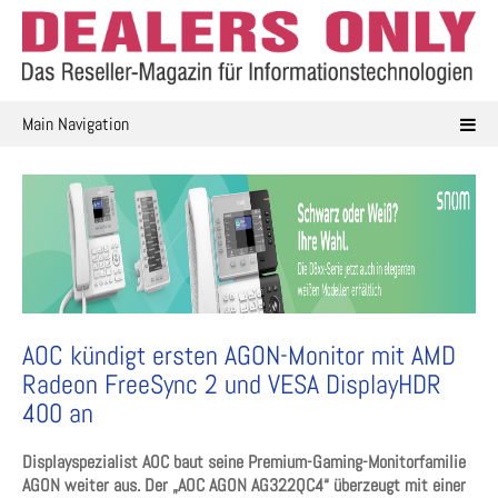
Skip
to
content
Main Navigation
AOC kündigt ersten AGON-Monitor mit AMD
Radeon FreeSync 2 und VESA DisplayHDR
400 an
Displayspezialist AOC baut seine Premium-Gaming-Monitorfamilie
AGON weiter aus. Der „AOC AGON AG322QC4“ überzeugt mit einer