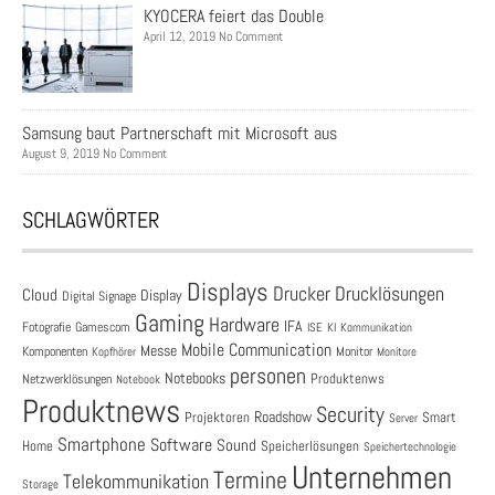
KYOCERA feiert das Double
April 12, 2019 No Comment
Samsung baut Partnerschaft mit Microsoft aus
August 9, 2019 No Comment
SCHLAGWÖRTER
Displays
Drucklösungen
Drucker
Cloud
Display
Digital Signage
Gaming
Hardware
IFA
Fotografie
Gamescom
ISE
KI
Kommunikation
Mobile Communication
Messe
Komponenten
Monitor
Monitore
Kopfhörer
personen
Notebooks
Produktenws
Netzwerklösungen
Notebook
Produktnews
Security
Roadshow
Projektoren
Smart
Server
Smartphone
Software
Sound
Speicherlösungen
Home
Speichertechnologie
Unternehmen
Termine
Telekommunikation
Storage