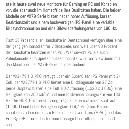
stellt heute zwei neue Monitore für Gaming an PC und Konsolen
vor, die aber auch im Homeoffice ihre Qualitäten haben. Die beiden
Modelle der VX79-Serie bieten neben hoher Auflösung, kurzer
Reaktionszeit und einem hochwertigen IPS-Panel eine variable
Bildsynchronisation und eine Bildwiederholungsrate von 180 Hz.
Fast 30 Prozent aller Haushalte in Deutschland verfügen über eine
der gängigen Konsolen für Videospiele, und weit über 90 Prozent
1
der Haushalte besitzen einen PC
. Wer sowohl PC als auch
Videokonsole zum Spielen nutzen möchte, wird von ViewSonic mit
den Monitoren der VX79-Serie optimal bedient.
Der VX2479-HD-PRO verfügt über ein SuperClear IPS-Panel mit 24
Zoll, der VX2779-HD-PRO bietet eine Bilddiagonale von 27 Zoll.
Beide Displays bieten eine Full-HD-Auflösung (1.920 x 1.080), eine
2
Helligkeit von 250 cd/m
und eine Bildwiederholungsrate von 180
Hz. Die HDR10-Unterstützung trägt zu einem starken Kontrast
(1.000:1) und hoher Farbgenauigkeit (16,7 Mio.) bei. Gamer
schätzen zudem die kurze Reaktionszeit von 1 ms (MPRT) und das
FreeSync-Feature, das für eine flüssige Darstellung aller Inhalte
sorgt.