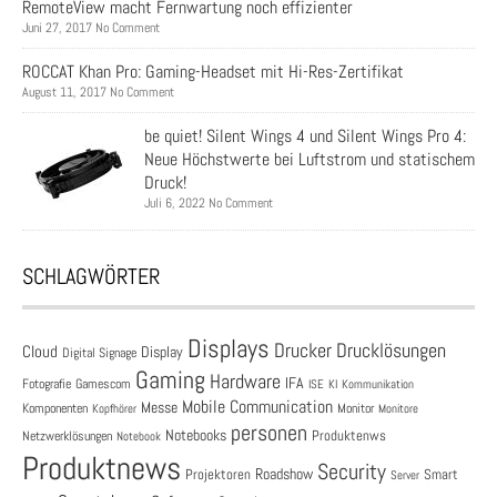
RemoteView macht Fernwartung noch effizienter
Juni 27, 2017 No Comment
ROCCAT Khan Pro: Gaming-Headset mit Hi-Res-Zertifikat
August 11, 2017 No Comment
be quiet! Silent Wings 4 und Silent Wings Pro 4:
Neue Höchstwerte bei Luftstrom und statischem
Druck!
Juli 6, 2022 No Comment
SCHLAGWÖRTER
Displays
Drucklösungen
Drucker
Cloud
Display
Digital Signage
Gaming
Hardware
IFA
Fotografie
Gamescom
ISE
KI
Kommunikation
Mobile Communication
Messe
Komponenten
Monitor
Monitore
Kopfhörer
personen
Notebooks
Produktenws
Netzwerklösungen
Notebook
Produktnews
Security
Roadshow
Projektoren
Smart
Server