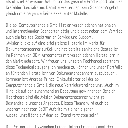
als offizieller Avision-Distributor das gesamte Produktportfolio des
Krefelder Spezialisten. Damit erweitert api sein Scanner-Angebot
gleich um eine ganze Reihe exzellenter Modelle.
Die api Computerhandels GmbH ist an verschiedenen nationalen
und internationalen Standorten tätig und bietet neben dem Vertrieb
auch ein breites Spektrum an Service und Support.
„Avision blickt auf eine erfolgreiche Historie im Markt für
Dokumentenscanner zurück und hat bereits zahlreiche Bestseller
im Rahmen von OEM-Agreements mit verschiedenen Herstellern in
den Markt gebracht. Wir freuen uns, unseren Fachhandelspartnern
diese Technologie zugänglich machen zu können und unser Portfolio
an führenden Herstellern von Dokumentenscannern auszubauen“,
kommentiert Andreas Printz, Einkaufsleiter bei der api
Computerhandels GmbH, die neue Vertriebsvereinbarung. „Auch im
Hinblick auf den zunehmend an Bedeutung gewinnenden Bereich
Healthcare sind die Avision Dokumentenscanner wichtige
Bestandteile unseres Angebots. Dieses Thema wird auch bei
unserem nächsten CeBIT Auftritt mit einer eigenen
Ausstellungsfläche auf dem api-Stand vertreten sein.“
Die Partnerschaft zwischen beiden Unternehmen umfasst den