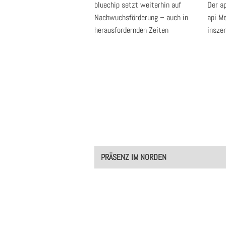
bluechip setzt weiterhin auf
Der a
Nachwuchsförderung – auch in
api M
herausfordernden Zeiten
inszen
Post
PRÄSENZ IM NORDEN
navigation