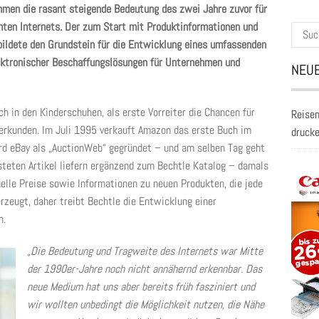
hmen die rasant steigende Bedeutung des zwei Jahre zuvor für
chten Internets. Der zum Start mit Produktinformationen und
Suche
 bildete den Grundstein für die Entwicklung eines umfassenden
nach:
ktronischer Beschaffungslösungen für Unternehmen und
NEUE
 in den Kinderschuhen, als erste Vorreiter die Chancen für
Reisen
rkunden. Im Juli 1995 verkauft Amazon das erste Buch im
druck
rd eBay als „AuctionWeb“ gegründet – und am selben Tag geht
steten Artikel liefern ergänzend zum Bechtle Katalog – damals
lle Preise sowie Informationen zu neuen Produkten, die jede
zeugt, daher treibt Bechtle die Entwicklung einer
n.
„Die Bedeutung und Tragweite des Internets war Mitte
der 1990er-Jahre noch nicht annähernd erkennbar. Das
neue Medium hat uns aber bereits früh fasziniert und
wir wollten unbedingt die Möglichkeit nutzen, die Nähe