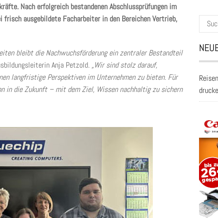
kräfte. Nach erfolgreich bestandenen Abschlussprüfungen im
frisch ausgebildete Facharbeiter in den Bereichen Vertrieb,
Suche
nach:
NEUE
eiten bleibt die Nachwuchsförderung ein zentraler Bestandteil
sbildungsleiterin Anja Petzold.
„Wir sind stolz darauf,
hnen langfristige Perspektiven im Unternehmen zu bieten. Für
Reisen
n in die Zukunft – mit dem Ziel, Wissen nachhaltig zu sichern
druck