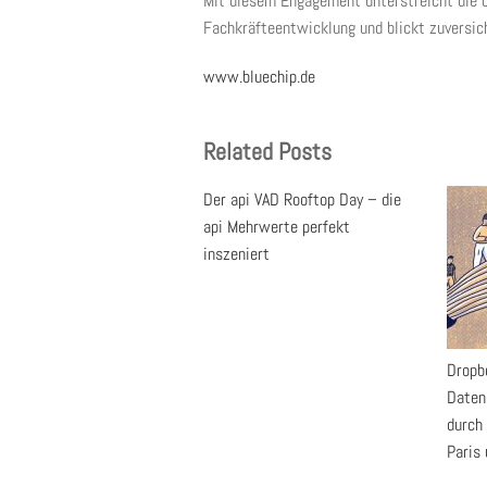
Mit diesem Engagement unterstreicht die bl
Fachkräfteentwicklung und blickt zuversich
www.bluechip.de
Related Posts
Der api VAD Rooftop Day – die
api Mehrwerte perfekt
inszeniert
Dropb
Daten
durch 
Paris 