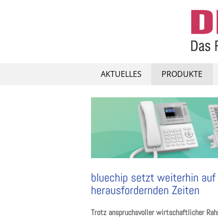
Skip
to
content
AKTUELLES
PRODUKTE
bluechip setzt weiterhin au
herausfordernden Zeiten
Trotz anspruchsvoller wirtschaftlicher Ra