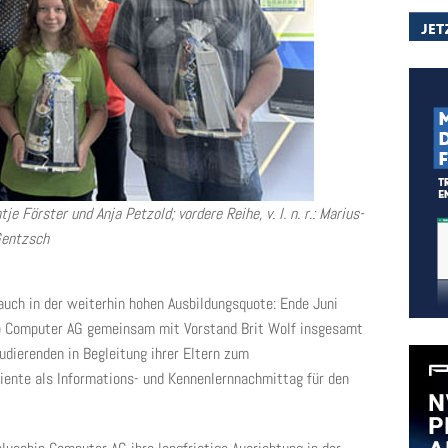
tje Förster und Anja Petzold; vordere Reihe, v. l. n. r.: Marius-
Gentzsch
auch in der weiterhin hohen Ausbildungsquote: Ende Juni
p Computer AG gemeinsam mit Vorstand Brit Wolf insgesamt
udierenden in Begleitung ihrer Eltern zum
ente als Informations- und Kennenlernnachmittag für den