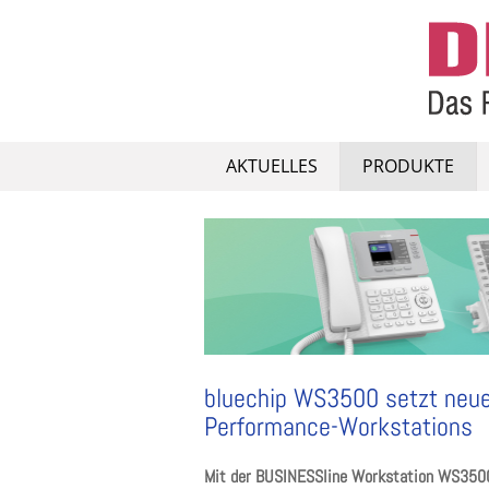
Skip
to
content
AKTUELLES
PRODUKTE
bluechip WS3500 setzt neuen
Performance-Workstations
Mit der BUSINESSline Workstation WS3500 