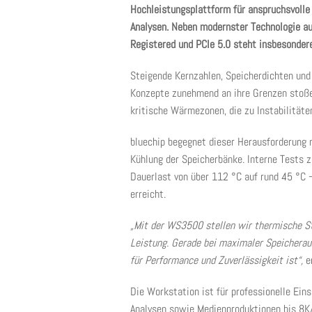
Hochleistungsplattform für anspruchsvolle
Analysen. Neben modernster Technologie 
Registered und PCIe 5.0 steht insbesonder
Steigende Kernzahlen, Speicherdichten und
Konzepte zunehmend an ihre Grenzen stoße
kritische Wärmezonen, die zu Instabilitäte
bluechip begegnet dieser Herausforderung
Kühlung der Speicherbänke. Interne Tests 
Dauerlast von über 112 °C auf rund 45 °C
erreicht.
„Mit der WS3500 stellen wir thermische St
Leistung. Gerade bei maximaler Speicherau
für Performance und Zuverlässigkeit ist“,
er
Die Workstation ist für professionelle Ei
Analysen sowie Medienproduktionen bis 8K/