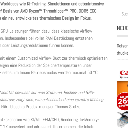
 Workloads wie KI-Training, Simulationen und datenintensive
auf Basis von AMD Ryzen™ Threadripper™ PRO, DDR5 ECC
Suche
e ein neu entwickeltes thermisches Design im Fokus.
nach:
NEUE
 GPU-Leistungen führen dazu, dass klassische Airflow-
n. Insbesondere bei voller RAM-Bestückung entstehen
n oder Leistungsreduktionen führen können.
Reisen
druck
 mit einem Customized Airflow-Duct zur thermisch optimierten
zeigen eine Reduktion der Speichertemperaturen unter
 – selbst im leisen Betriebsmodus werden maximal 50 °C
abilität bewusst auf eine Stufe mit Rechen- und GPU-
slastung zeigt sich, wie entscheidend eine gezielte Kühlung
klärt bluechip Produktmanager Thomas Stolze.
nsatzszenarien wie KI/ML, FEM/CFD, Rendering, In-Memory-
12K ausgelegt und adressiert Unternehmen, die lokale