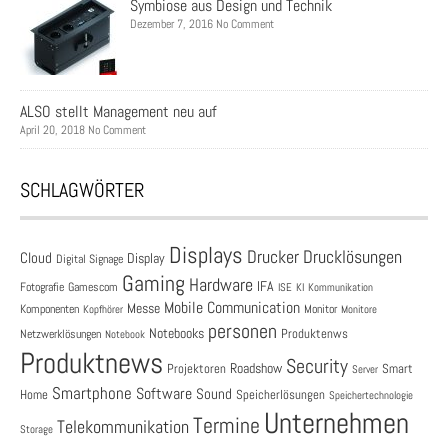
Symbiose aus Design und Technik
Dezember 7, 2016 No Comment
ALSO stellt Management neu auf
April 20, 2018 No Comment
SCHLAGWÖRTER
Displays
Drucklösungen
Drucker
Cloud
Display
Digital Signage
Gaming
Hardware
IFA
Fotografie
Gamescom
ISE
KI
Kommunikation
Mobile Communication
Messe
Komponenten
Monitor
Monitore
Kopfhörer
personen
Notebooks
Produktenws
Netzwerklösungen
Notebook
Produktnews
Security
Roadshow
Projektoren
Smart
Server
Smartphone
Software
Sound
Speicherlösungen
Home
Speichertechnologie
Unternehmen
Termine
Telekommunikation
Storage