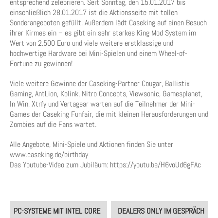
entsprechend zelebrieren. Seit Sonntag, den 15.01.2017 bis
einschließlich 28.01.2017 ist die Aktionsseite mit tollen
Sonderangeboten gefüllt. Außerdem lädt Caseking auf einen Besuch
ihrer Kirmes ein – es gibt ein sehr starkes King Mod System im
Wert von 2.500 Euro und viele weitere erstklassige und
hochwertige Hardware bei Mini-Spielen und einem Wheel-of-
Fortune zu gewinnen!
Viele weitere Gewinne der Caseking-Partner Cougar, Ballistix
Gaming, AntLion, Kolink, Nitro Concepts, Viewsonic, Gamesplanet,
In Win, Xtrfy und Vertagear warten auf die Teilnehmer der Mini-
Games der Caseking Funfair, die mit kleinen Herausforderungen und
Zombies auf die Fans wartet.
Alle Angebote, Mini-Spiele und Aktionen finden Sie unter
www.caseking.de/birthday
Das Youtube-Video zum Jubiläum: https://youtu.be/H6voUd6gFAc
Post
PC-SYSTEME MIT INTEL CORE
DEALERS ONLY IM GESPRÄCH
navigation