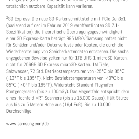
tatsächlich nutzbare Kapazität kann variieren.
2
SD Express: Die neue SD-Kartenschnittstelle mit PCIe Gen3x1
(basierend auf der im Februar 2019 veröffentlichten SD 7.1-
Spezifikation), die theoretische Übertragungsgeschwindigkeit
3
einer SD Express-Karte beträgt 985 MB/s
Samsung haftet nicht
für Schäden und/oder Datenverluste oder Kosten, die durch die
Wiederherstellung von Speicherkartendaten entstehen. Die sechs
angegebenen Beweise gelten nur für 1TB UHS-1 microSD-Karten,
nicht für 256GB SD Express microSD-Karten. 1M Tiefe,
Salzwasser, 72 Std. Betriebstemperaturen von -25℃ bis 85℃
(-13°F bis 185°F), Nicht-Betriebstemperaturen von -40℃ bis
85℃ (-40°F bis 185°F). Widersteht Standard-Flughafen-
Röntgengeräten (bis zu 100mGy). Das Magnetfeld entspricht dem
eines Hochfeld-MRT-Scanners (bis zu 15.000 Gauss). Hält Stürze
aus bis zu 5 Metern Höhe aus (16,4 Fuß). Bis zu 10.000
Durchschläge.
www.samsung.com/de