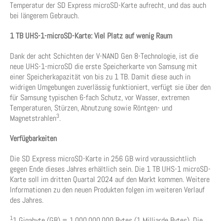
Temperatur der SD Express microSD-Karte aufrecht, und das auch
bei längerem Gebrauch.
1 TB UHS-1-microSD-Karte: Viel Platz auf wenig Raum
Dank der acht Schichten der V-NAND Gen 8-Technologie, ist die
neue UHS-1-microSD die erste Speicherkarte von Samsung mit
einer Speicherkapazität von bis zu 1 TB. Damit diese auch in
widrigen Umgebungen zuverlässig funktioniert, verfügt sie über den
für Samsung typischen 6-fach Schutz, vor Wasser, extremen
Temperaturen, Stürzen, Abnutzung sowie Röntgen- und
3
Magnetstrahlen
.
Verfügbarkeiten
Die SD Express microSD-Karte in 256 GB wird voraussichtlich
gegen Ende dieses Jahres erhältlich sein. Die 1 TB UHS-1 microSD-
Karte soll im dritten Quartal 2024 auf den Markt kommen. Weitere
Informationen zu den neuen Produkten folgen im weiteren Verlauf
des Jahres.
1
1 Gigabyte (GB) = 1.000.000.000 Bytes (1 Milliarde Bytes). Die