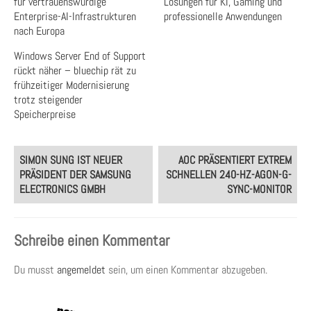
für vertrauenswürdige
Lösungen für KI, Gaming und
Enterprise-AI-Infrastrukturen
professionelle Anwendungen
nach Europa
Windows Server End of Support
rückt näher – bluechip rät zu
frühzeitiger Modernisierung
trotz steigender
Speicherpreise
Post
SIMON SUNG IST NEUER
AOC PRÄSENTIERT EXTREM
navigation
PRÄSIDENT DER SAMSUNG
SCHNELLEN 240-HZ-AGON-G-
ELECTRONICS GMBH
SYNC-MONITOR
Schreibe einen Kommentar
Du musst
angemeldet
sein, um einen Kommentar abzugeben.