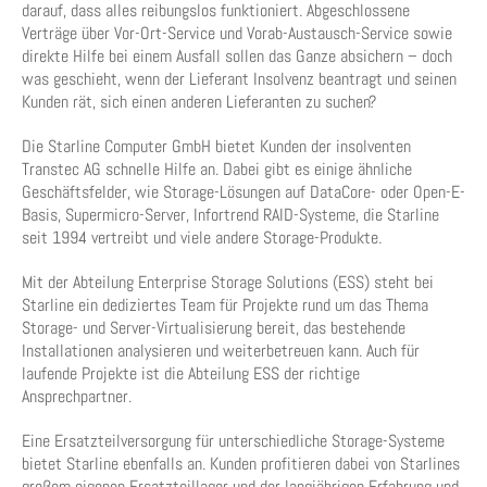
darauf, dass alles reibungslos funktioniert. Abgeschlossene
Verträge über Vor-Ort-Service und Vorab-Austausch-Service sowie
direkte Hilfe bei einem Ausfall sollen das Ganze absichern – doch
was geschieht, wenn der Lieferant Insolvenz beantragt und seinen
Kunden rät, sich einen anderen Lieferanten zu suchen?
Die Starline Computer GmbH bietet Kunden der insolventen
Transtec AG schnelle Hilfe an. Dabei gibt es einige ähnliche
Geschäftsfelder, wie Storage-Lösungen auf DataCore- oder Open-E-
Basis, Supermicro-Server, Infortrend RAID-Systeme, die Starline
seit 1994 vertreibt und viele andere Storage-Produkte.
Mit der Abteilung Enterprise Storage Solutions (ESS) steht bei
Starline ein dediziertes Team für Projekte rund um das Thema
Storage- und Server-Virtualisierung bereit, das bestehende
Installationen analysieren und weiterbetreuen kann. Auch für
laufende Projekte ist die Abteilung ESS der richtige
Ansprechpartner.
Eine Ersatzteilversorgung für unterschiedliche Storage-Systeme
bietet Starline ebenfalls an. Kunden profitieren dabei von Starlines
großem eigenen Ersatzteillager und der langjährigen Erfahrung und