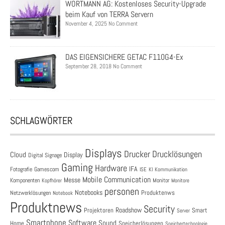
WORTMANN AG: Kostenloses Security-Upgrade
beim Kauf von TERRA Servern
November 4, 2025 No Comment
DAS EIGENSICHERE GETAC F110G4-Ex
September 28, 2018 No Comment
SCHLAGWÖRTER
Displays
Drucklösungen
Drucker
Cloud
Display
Digital Signage
Gaming
Hardware
IFA
Fotografie
Gamescom
ISE
KI
Kommunikation
Mobile Communication
Messe
Komponenten
Monitor
Monitore
Kopfhörer
personen
Notebooks
Produktenws
Netzwerklösungen
Notebook
Produktnews
Security
Roadshow
Projektoren
Smart
Server
Smartphone
Software
Sound
Speicherlösungen
Home
Speichertechnologie