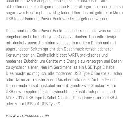
auch einen USB A Ausgang besitzt, ist sie bestens für alle
aktuellen und zukünftigen mobilen Endgeräte gerüstet und kann so
sogar zwei Geräte gleichzeitig laden. Über das mitgelieferte Micro
USB Kabel kann die Power Bank wieder aufgeladen werden.
Dabei sind die Slim Power Banks besonders schlank, was sie den
eingebauten Lithium-Polymer-Akkus verdanken. Das edle Design
mit dunkelgrauem Aluminiumgehäuse in mattem Finish und mit
abgerundeten Seiten spricht den Geschmack verschiedenster
Konsumenten an. Zusätzlich bietet VARTA praktisches und
modernes Zubehör, um Geräte mit Energie zu versorgen und Daten
zu synchronisieren. Neu im Sortiment ist ein USB Type C Kabel.
Dies macht es möglich, alle modernen USB Type C Geräte zu laden
oder Daten zu transferieren. Das ebenfalls neue 2in1 Lade- und
Datensynchronisationskabel vereint gleich zwei Stecker: Micro
USB sowie Apples Lightning-Anschluss. Zusätzlich gibt es seit
März 2017 USB Type C Kabel Adapter. Diese konvertieren USB A
oder Micro USB auf USB Type C.
www.varta-consumer.de