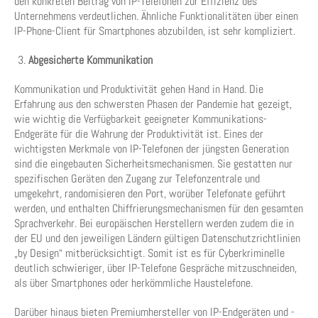
den konkreten Beitrag von IP-Telefonen zur Effizienz des
Unternehmens verdeutlichen. Ähnliche Funktionalitäten über einen
IP-Phone-Client für Smartphones abzubilden, ist sehr kompliziert.
Abgesicherte Kommunikation
Kommunikation und Produktivität gehen Hand in Hand. Die
Erfahrung aus den schwersten Phasen der Pandemie hat gezeigt,
wie wichtig die Verfügbarkeit geeigneter Kommunikations-
Endgeräte für die Wahrung der Produktivität ist. Eines der
wichtigsten Merkmale von IP-Telefonen der jüngsten Generation
sind die eingebauten Sicherheitsmechanismen. Sie gestatten nur
spezifischen Geräten den Zugang zur Telefonzentrale und
umgekehrt, randomisieren den Port, worüber Telefonate geführt
werden, und enthalten Chiffrierungsmechanismen für den gesamten
Sprachverkehr. Bei europäischen Herstellern werden zudem die in
der EU und den jeweiligen Ländern gültigen Datenschutzrichtlinien
„by Design“ mitberücksichtigt. Somit ist es für Cyberkriminelle
deutlich schwieriger, über IP-Telefone Gespräche mitzuschneiden,
als über Smartphones oder herkömmliche Haustelefone.
Darüber hinaus bieten Premiumhersteller von IP-Endgeräten und -