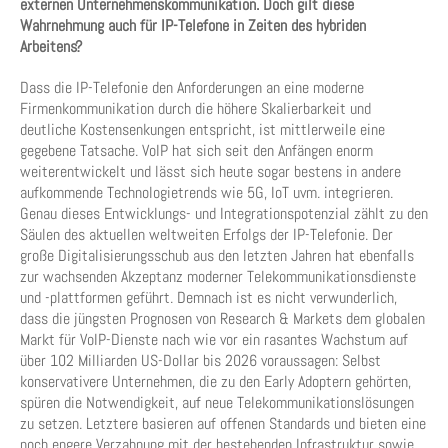
externen Unternehmenskommunikation. Doch gilt diese
Wahrnehmung auch für IP-Telefone in Zeiten des hybriden
Arbeitens?
Dass die IP-Telefonie den Anforderungen an eine moderne
Firmenkommunikation durch die höhere Skalierbarkeit und
deutliche Kostensenkungen entspricht, ist mittlerweile eine
gegebene Tatsache. VoIP hat sich seit den Anfängen enorm
weiterentwickelt und lässt sich heute sogar bestens in andere
aufkommende Technologietrends wie 5G, IoT uvm. integrieren.
Genau dieses Entwicklungs- und Integrationspotenzial zählt zu den
Säulen des aktuellen weltweiten Erfolgs der IP-Telefonie. Der
große Digitalisierungsschub aus den letzten Jahren hat ebenfalls
zur wachsenden Akzeptanz moderner Telekommunikationsdienste
und -plattformen geführt. Demnach ist es nicht verwunderlich,
dass die jüngsten Prognosen von Research & Markets dem globalen
Markt für VoIP-Dienste nach wie vor ein rasantes Wachstum auf
über 102 Milliarden US-Dollar bis 2026 voraussagen: Selbst
konservativere Unternehmen, die zu den Early Adoptern gehörten,
spüren die Notwendigkeit, auf neue Telekommunikationslösungen
zu setzen. Letztere basieren auf offenen Standards und bieten eine
noch engere Verzahnung mit der bestehenden Infrastruktur sowie