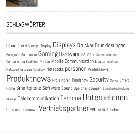
SCHLAGWÖRTER
Displays
Drucklösungen
Drucker
Cloud
Display
Digital Signage
Gaming
Hardware
IFA
Fotografie
Gamescom
ISE
KI
Kommunikation
Mobile Communication
Messe
Komponenten
Monitor
Monitore
Kopfhörer
personen
Notebooks
Produktenws
Netzwerklösungen
Notebook
Produktnews
Security
Roadshow
Projektoren
Smart
Server
Smartphone
Software
Sound
Speicherlösungen
Home
Speichertechnologie
Unternehmen
Termine
Telekommunikation
Storage
Vertriebspartner
Zubehör
Unternehmensnews
VPN
WLAN