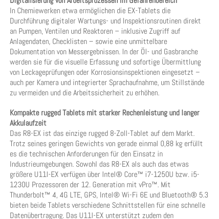
Digitalisierung von Arbeitsprozessen im Gefahrenbereich
In Chemiewerken etwa ermöglichen die EX-Tablets die
Durchführung digitaler Wartungs- und Inspektionsroutinen direkt
an Pumpen, Ventilen und Reaktoren – inklusive Zugriff auf
Anlagendaten, Checklisten – sowie eine unmittelbare
Dokumentation von Messergebnissen. In der Öl- und Gasbranche
werden sie für die visuelle Erfassung und sofortige Übermittlung
von Leckageprüfungen oder Korrosionsinspektionen eingesetzt –
auch per Kamera und integrierter Sprachaufnahme, um Stillstände
zu vermeiden und die Arbeitssicherheit zu erhöhen.
Kompakte rugged Tablets mit starker Rechenleistung und langer
Akkulaufzeit
Das R8-EX ist das einzige rugged 8-Zoll-Tablet auf dem Markt.
Trotz seines geringen Gewichts von gerade einmal 0,88 kg erfüllt
es die technischen Anforderungen für den Einsatz in
Industrieumgebungen. Sowohl das R8-EX als auch das etwas
größere U11I-EX verfügen über Intel® Core™ i7-1250U bzw. i5-
1230U Prozessoren der 12. Generation mit vPro™. Mit
Thunderbolt™ 4, 4G LTE, GPS, Intel® Wi-Fi 6E und Bluetooth® 5.3
bieten beide Tablets verschiedene Schnittstellen für eine schnelle
Datenübertragung. Das U11I-EX unterstützt zudem den