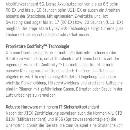
Mobilfunkstandard 5G. Lange Akkulaufzeiten von bis zu 8,5 beim
R8-EX und bis zu 10 Stunden beim U11I-EX erlauben ein Arbeiten
abseits der Steckdose. Mit optionalem Zweitakku und Hot-
Swapping sind sogar bis zu 17 (R8-EX) bzw. 20 Stunden (U11I-EX)
möglich. Die proprietäre DynaVue®-Technologie sorgt für eine gute
Lesbarkeit bei verschiedenen Lichtverhältnissen.
Proprietäre Coolfinity™-Technologie
Um eine Überhitzung der empfindlichen Bauteile im Inneren der
Geräte zu verhindern, setzt Durabook statt eines Lüfters auf die
eigens entwickelte Coolfinity™-Thermolösung. Die integrierte
passive Kühlung sorgt dafür, dass die Hitze über das Gehäuse
abgeleitet wird. In explosionsgefährdeter Umgebung besonders
wichtig: Funkenbildung, Hitzeentwicklung und statische Aufladung
sind in Räumen mit gefährlichen Gasen, Dämpfen oder Staub in der
Luft unbedingt zu vermeiden.
Robuste Hardware mit hohem IT-Sicherheitsstandard
Neben der ATEX-Zertifizierung beweisen auch die Normen MIL-STD-
810H (Militärstandard) und IP66 (Spritzwasserdichtigkeit) die
Unempfindlichkeit der Geräte, die zum Beispiel eine Sturzhöhe von