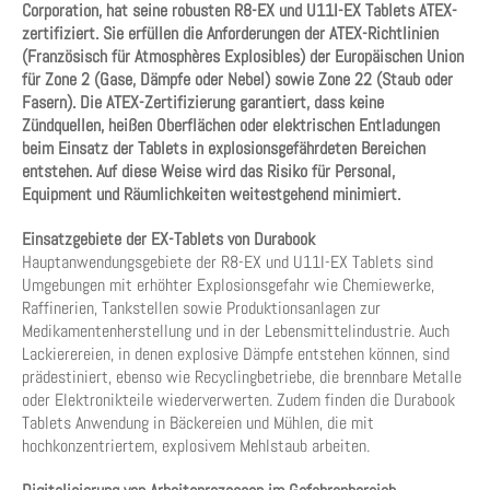
Corporation, hat seine robusten R8-EX und U11I-EX Tablets ATEX-
zertifiziert. Sie erfüllen die Anforderungen der ATEX-Richtlinien
(Französisch für Atmosphères Explosibles) der Europäischen Union
für Zone 2 (Gase, Dämpfe oder Nebel) sowie Zone 22 (Staub oder
Fasern). Die ATEX-Zertifizierung garantiert, dass keine
Zündquellen, heißen Oberflächen oder elektrischen Entladungen
beim Einsatz der Tablets in explosionsgefährdeten Bereichen
entstehen. Auf diese Weise wird das Risiko für Personal,
Equipment und Räumlichkeiten weitestgehend minimiert.
Einsatzgebiete der EX-Tablets von Durabook
Hauptanwendungsgebiete der R8-EX und U11I-EX Tablets sind
Umgebungen mit erhöhter Explosionsgefahr wie Chemiewerke,
Raffinerien, Tankstellen sowie Produktionsanlagen zur
Medikamentenherstellung und in der Lebensmittelindustrie. Auch
Lackierereien, in denen explosive Dämpfe entstehen können, sind
prädestiniert, ebenso wie Recyclingbetriebe, die brennbare Metalle
oder Elektronikteile wiederverwerten. Zudem finden die Durabook
Tablets Anwendung in Bäckereien und Mühlen, die mit
hochkonzentriertem, explosivem Mehlstaub arbeiten.