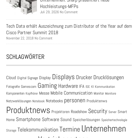
Hochleistungs-MFPs
Juli 29, 2026 No Comment
Tech Data erhält Auszeichnung zum Distributor of the Year auf dem
Cisco Partner Summit 2018
November 22, 2018 No Comment
SCHLAGWÖRTER
Displays
Drucklösungen
Drucker
Cloud
Display
Digital Signage
Gaming
Hardware
IFA
Fotografie
Gamescom
ISE
KI
Kommunikation
Mobile Communication
Messe
Komponenten
Monitor
Monitore
Kopfhörer
personen
Notebooks
Produktenws
Netzwerklösungen
Notebook
Produktnews
Security
Roadshow
Projektoren
Smart
Server
Smartphone
Software
Sound
Speicherlösungen
Home
Speichertechnologie
Unternehmen
Termine
Telekommunikation
Storage