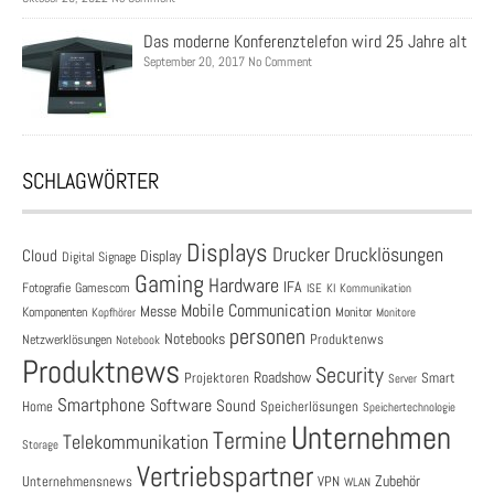
Das moderne Konferenztelefon wird 25 Jahre alt
September 20, 2017 No Comment
SCHLAGWÖRTER
Displays
Drucklösungen
Drucker
Cloud
Display
Digital Signage
Gaming
Hardware
IFA
Fotografie
Gamescom
ISE
KI
Kommunikation
Mobile Communication
Messe
Komponenten
Monitor
Monitore
Kopfhörer
personen
Notebooks
Produktenws
Netzwerklösungen
Notebook
Produktnews
Security
Roadshow
Projektoren
Smart
Server
Smartphone
Software
Sound
Speicherlösungen
Home
Speichertechnologie
Unternehmen
Termine
Telekommunikation
Storage
Vertriebspartner
Zubehör
Unternehmensnews
VPN
WLAN