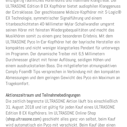
einzigartig räumliches Hörerlebnis und maximale Klangtreue: Der
ULTRASONE Edition 8 EX Kopfhörer bietet audiophilen Klanggenuss
der Extraklasse. Der geschlossene Midsize-Kopfhörer mit S-Logic®
EX Technologie, symmetrischer Signalführung und einem
titanbeschichteten 40-Millimeter-Mylar-Schallwandler umgarnt
seinen Hörer mit feinsten Wiedergabequalitäten und macht das
Musikhören somit zu einem ganz besonderen Erlebnis. Mit dem
ULTRASONE Pyco In-Ear-Kopfhörer hat der bayrische Hersteller ein
kompaktes und nicht weniger klangstarkes Pendant für unterwegs
im Programm. Der dynamische Treiber mit 6,5 Millimetern
Durchmesser glänzt mit feiner Auflösung, seidigen Höhen und
einem ausdruckstarken Bass. Die mitgelieferten atmungsaktiven
Comply Foam® Tips versprechen in Verbindung mit den kompakten
Abmessungen und dem geringen Gewicht des Pyco ein Maximum an
Tragekomfort.
Aktionszeitraum und Teilnahmebedingungen
Die zeitlich begrenzte ULTRASONE Aktion läuft bis einschließlich
31. August 2018 und ist gültig für jeden Kauf eines ULTRASONE
Edition 8 EX Kopfhörers. Im ULTRASONE Online-Shop
(
shop.ultrasone.com
) geschieht alles ganz von selbst, beim Kauf
wird automatisch ein Pyco mit verschickt. Beim Kauf über einen