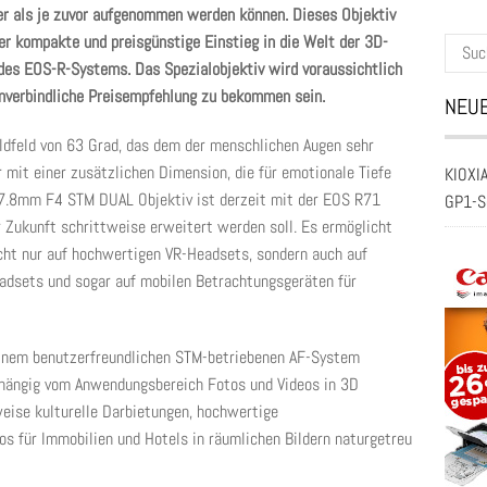
er als je zuvor aufgenommen werden können. Dieses Objektiv
r kompakte und preisgünstige Einstieg in die Welt der 3D-
Suche
 des EOS-R-Systems. Das Spezialobjektiv wird voraussichtlich
nach:
nverbindliche Preisempfehlung zu bekommen sein.
NEUE
ildfeld von 63 Grad, das dem der menschlichen Augen sehr
mit einer zusätzlichen Dimension, die für emotionale Tiefe
KIOXIA
 7.8mm F4 STM DUAL Objektiv ist derzeit mit der EOS R71
GP1-S
r Zukunft schrittweise erweitert werden soll. Es ermöglicht
icht nur auf hochwertigen VR-Headsets, sondern auch auf
adsets und sogar auf mobilen Betrachtungsgeräten für
einem benutzerfreundlichen STM-betriebenen AF-System
abhängig vom Anwendungsbereich Fotos und Videos in 3D
eise kulturelle Darbietungen, hochwertige
s für Immobilien und Hotels in räumlichen Bildern naturgetreu