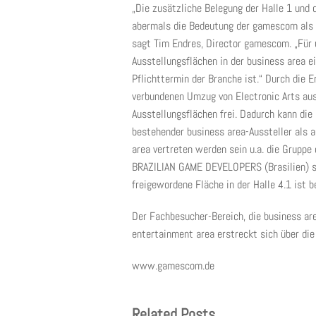
„Die zusätzliche Belegung der Halle 1 und 
abermals die Bedeutung der gamescom als 
sagt Tim Endres, Director gamescom. „Für 
Ausstellungsflächen in der business area e
Pflichttermin der Branche ist.“ Durch die 
verbundenen Umzug von Electronic Arts aus
Ausstellungsflächen frei. Dadurch kann di
bestehender business area-Aussteller als 
area vertreten werden sein u.a. die Grup
BRAZILIAN GAME DEVELOPERS (Brasilien) 
freigewordene Fläche in der Halle 4.1 ist b
Der Fachbesucher-Bereich, die business area
entertainment area erstreckt sich über die 
www.gamescom.de
Related Posts