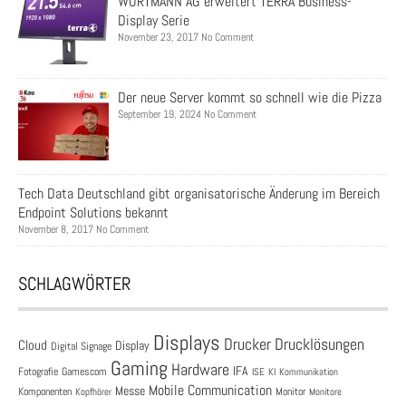
WORTMANN AG erweitert TERRA Business-
Display Serie
November 23, 2017 No Comment
Der neue Server kommt so schnell wie die Pizza
September 19, 2024 No Comment
Tech Data Deutschland gibt organisatorische Änderung im Bereich
Endpoint Solutions bekannt
November 8, 2017 No Comment
SCHLAGWÖRTER
Displays
Drucklösungen
Drucker
Cloud
Display
Digital Signage
Gaming
Hardware
IFA
Fotografie
Gamescom
ISE
KI
Kommunikation
Mobile Communication
Messe
Komponenten
Monitor
Monitore
Kopfhörer