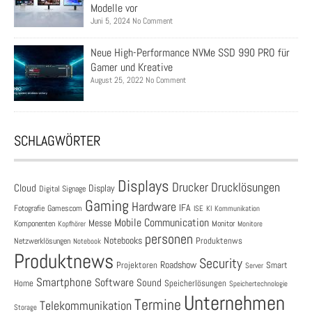
Modelle vor
Juni 5, 2024 No Comment
Neue High-Performance NVMe SSD 990 PRO für
Gamer und Kreative
August 25, 2022 No Comment
SCHLAGWÖRTER
Displays
Drucklösungen
Drucker
Cloud
Display
Digital Signage
Gaming
Hardware
IFA
Fotografie
Gamescom
ISE
KI
Kommunikation
Mobile Communication
Messe
Komponenten
Monitor
Monitore
Kopfhörer
personen
Notebooks
Produktenws
Netzwerklösungen
Notebook
Produktnews
Security
Roadshow
Projektoren
Smart
Server
Smartphone
Software
Sound
Speicherlösungen
Home
Speichertechnologie
Unternehmen
Termine
Telekommunikation
Storage