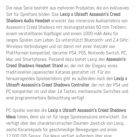
Die neue Serie besteht aus mehreren Produkten, die ein exklusives
Set für Spielfans bilden. Das
Lexip x Ubisoft Assassin’s Creed
Shadows Audio Headset
erweckt das immersive Audioerlebnis von
Assassin’s Creed Shadows mit leistungsstarken 50-mm-Treibern,
einem verstellbaren Kopfbügel und einem 1000-mAh-Akku für
langes Spielen zum Leben. Es unterstützt Bluetooth- und 2,4-GHz-
Wireless-Verbindungen und ist damit mit einer Vielzahl von
Plattformen kompatibel, darunter PS4, PS5, Nintendo Switch, PC,
Mac und Smartphones. Passend dazu bietet Lexip den
Assassin’s
Creed Shadows Headset Stand
an, der mit der Eleganz eines
traditionellen japanischen Katanas gestaltet ist. Für ein
herausragendes Spieleerlebnis gibt es außerdem noch den
Lexip x
Ubisoft Assassin’s Creed Shadows Controller
, der mit der PS4 und
PC kompatibel ist und über 14 Tasten, mechanische Switches und
eine programmierbare Beleuchtung verfügt.
PC-Spieler werden die
Lexip x Ubisoft Assassin’s Creed Shadows
Maus
lieben, denn sie ist für lange Spielesessions entwickelt. Sie
verfügt über den charakteristischen Daumen-Joystick von Lexip,
sechs Keramikpads für geschmeidige Bewegungen und einen
12.000 DPI-Sensor. Die Maus verfügt außerdem über eine