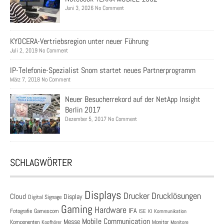
Juni 3, 2026 No Comment
KYOCERA-Vertriebsregion unter neuer Führung
Juli 2, 2019 No Comment
IP-Telefonie-Spezialist Snom startet neues Partnerprogramm
März 7, 2018 No Comment
Neuer Besucherrekord auf der NetApp Insight
Berlin 2017
Dezember 5, 2017 No Comment
SCHLAGWÖRTER
Displays
Drucklösungen
Drucker
Cloud
Display
Digital Signage
Gaming
Hardware
IFA
Fotografie
Gamescom
ISE
KI
Kommunikation
Mobile Communication
Messe
Komponenten
Monitor
Monitore
Kopfhörer