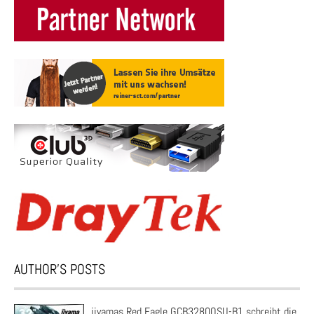
AUTHOR’S POSTS
iiyamas Red Eagle GCB3280QSU-B1 schreibt die