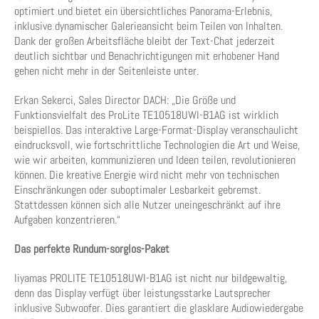
optimiert und bietet ein übersichtliches Panorama-Erlebnis,
inklusive dynamischer Galerieansicht beim Teilen von Inhalten.
Dank der großen Arbeitsfläche bleibt der Text-Chat jederzeit
deutlich sichtbar und Benachrichtigungen mit erhobener Hand
gehen nicht mehr in der Seitenleiste unter.
Erkan Sekerci, Sales Director DACH: „Die Größe und
Funktionsvielfalt des ProLite TE10518UWI-B1AG ist wirklich
beispiellos. Das interaktive Large-Format-Display veranschaulicht
eindrucksvoll, wie fortschrittliche Technologien die Art und Weise,
wie wir arbeiten, kommunizieren und Ideen teilen, revolutionieren
können. Die kreative Energie wird nicht mehr von technischen
Einschränkungen oder suboptimaler Lesbarkeit gebremst.
Stattdessen können sich alle Nutzer uneingeschränkt auf ihre
Aufgaben konzentrieren.“
Das perfekte Rundum-sorglos-Paket
Iiyamas PROLITE TE10518UWI-B1AG ist nicht nur bildgewaltig,
denn das Display verfügt über leistungsstarke Lautsprecher
inklusive Subwoofer. Dies garantiert die glasklare Audiowiedergabe