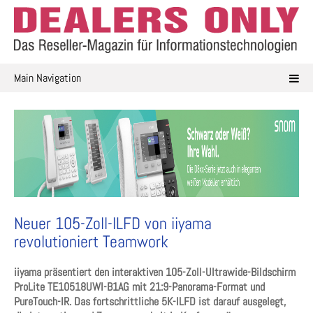
Skip
to
content
Main Navigation
Neuer 105-Zoll-ILFD von iiyama
revolutioniert Teamwork
iiyama präsentiert den interaktiven 105-Zoll-Ultrawide-Bildschirm
ProLite TE10518UWI-B1AG mit 21:9-Panorama-Format und
PureTouch-IR. Das fortschrittliche 5K-ILFD ist darauf ausgelegt,