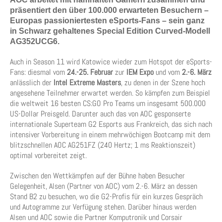
präsentiert den über 100.000 erwarteten Besuchern –
Europas passioniertesten
eSports-
Fans – sein ganz
in Schwarz gehaltenes Special Edition
Curved
-Modell
AG352UCG6.
Auch in Season 11 wird Katowice wieder zum Hotspot der eSports-
Fans: diesmal vom
24.-25.
Februar
zur
IEM Expo
und vom
2.-6.
März
anlässlich der
Intel Extreme Masters
, zu denen in der Szene hoch
angesehene Teilnehmer erwartet werden. So kämpfen zum Beispiel
die weltweit 16 besten CS:GO Pro Teams um insgesamt 500.000
US-Dollar Preisgeld. Darunter auch das von AOC gesponserte
internationale Superteam G2 Esports aus Frankreich, das sich nach
intensiver Vorbereitung in einem mehrwöchigen Bootcamp mit dem
blitzschnellen AOC AG251FZ (240 Hertz; 1 ms Reaktionszeit)
optimal vorbereitet zeigt.
Zwischen den Wettkämpfen auf der Bühne haben Besucher
Gelegenheit, Alsen (Partner von AOC) vom 2.-6. März an dessen
Stand B2 zu besuchen, wo die G2-Profis für ein kurzes Gespräch
und Autogramme zur Verfügung stehen. Darüber hinaus werden
Alsen und AOC sowie die Partner Komputronik und Corsair