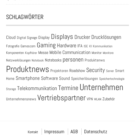
SCHLAGWÖRTER
Displays
Drucklösungen
Drucker
Cloud
Display
Digital Signage
Gaming
Hardware
IFA
Fotografie
Gamescom
ISE
KI
Kommunikation
Mobile Communication
Messe
Komponenten
Monitor
Monitore
Kopfhörer
personen
Notebooks
Produktenws
Netzwerklösungen
Notebook
Produktnews
Security
Roadshow
Projektoren
Smart
Server
Smartphone
Software
Sound
Speicherlösungen
Home
Speichertechnologie
Unternehmen
Termine
Telekommunikation
Storage
Vertriebspartner
Zubehör
Unternehmensnews
VPN
WLAN
Impressum
AGB
Datenschutz
Kontakt