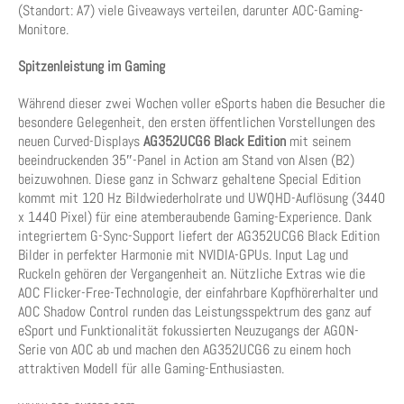
(Standort: A7) viele Giveaways verteilen, darunter AOC-Gaming-
Monitore.
Spitzenleistung
im Gaming
Während dieser zwei Wochen voller eSports haben die Besucher die
besondere Gelegenheit, den ersten öffentlichen Vorstellungen des
neuen Curved-Displays
AG352UCG6 Black Edition
mit seinem
beeindruckenden 35″-Panel in Action am Stand von Alsen (B2)
beizuwohnen. Diese ganz in Schwarz gehaltene Special Edition
kommt mit 120 Hz Bildwiederholrate und UWQHD-Auflösung (3440
x 1440 Pixel) für eine atemberaubende Gaming-Experience. Dank
integriertem G-Sync-Support liefert der AG352UCG6 Black Edition
Bilder in perfekter Harmonie mit NVIDIA-GPUs. Input Lag und
Ruckeln gehören der Vergangenheit an. Nützliche Extras wie die
AOC Flicker-Free-Technologie, der einfahrbare Kopfhörerhalter und
AOC Shadow Control runden das Leistungsspektrum des ganz auf
eSport und Funktionalität fokussierten Neuzugangs der AGON-
Serie von AOC ab und machen den AG352UCG6 zu einem hoch
attraktiven Modell für alle Gaming-Enthusiasten.