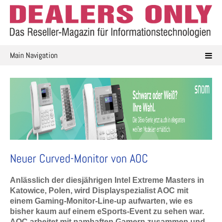
Skip
to
content
Main Navigation
Neuer Curved-Monitor von AOC
A
nlässlich der diesjährigen Intel Extreme Masters in
Katowice, Polen, wird Displayspezialist AOC mit
einem Gaming-Monitor-Line-
up
aufwarten, wie es
bisher kaum auf einem
eSports
-Event zu sehen war.
AOC arbeitet mit namhaften Gamern zusammen und