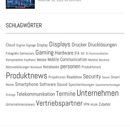
November 16, 2022 No Comment
SCHLAGWÖRTER
Displays
Drucklösungen
Drucker
Cloud
Display
Digital Signage
Gaming
Hardware
IFA
Fotografie
Gamescom
ISE
KI
Kommunikation
Mobile Communication
Messe
Komponenten
Monitor
Monitore
Kopfhörer
personen
Notebooks
Produktenws
Netzwerklösungen
Notebook
Produktnews
Security
Roadshow
Projektoren
Smart
Server
Smartphone
Software
Sound
Speicherlösungen
Home
Speichertechnologie
Unternehmen
Termine
Telekommunikation
Storage
Vertriebspartner
Zubehör
Unternehmensnews
VPN
WLAN