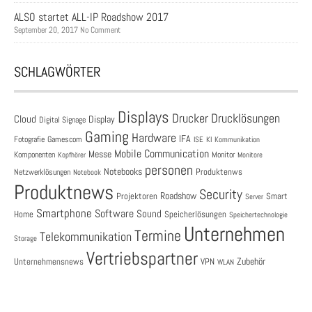
ALSO startet ALL-IP Roadshow 2017
September 20, 2017 No Comment
SCHLAGWÖRTER
Displays
Drucklösungen
Drucker
Cloud
Display
Digital Signage
Gaming
Hardware
IFA
Fotografie
Gamescom
ISE
KI
Kommunikation
Mobile Communication
Messe
Komponenten
Monitor
Monitore
Kopfhörer
personen
Notebooks
Produktenws
Netzwerklösungen
Notebook
Produktnews
Security
Roadshow
Projektoren
Smart
Server
Smartphone
Software
Sound
Speicherlösungen
Home
Speichertechnologie
Unternehmen
Termine
Telekommunikation
Storage
Vertriebspartner
Zubehör
Unternehmensnews
VPN
WLAN