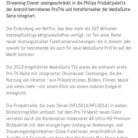
Streaming-Dienst uneingeschränkt in die Philips Produktpalette
der Android-betriebenen ProTVs und Hotelfernseher der MediaSuite-
Serie integriert.
Die Einbindung von Netflix, das über mehr als 167 Millionen
kostenpflichtige Mitgliedschaften verfügt, ist Teil einer Reihe
neuer leistungsstarker Funktionserweiterungen, die in diesem Jahr
sowohl für bestehende als auch für neue MediaSuite ProTVs auf den
Markt kommen.
Die 2019 eingeführten MediaSuite TVs waren die weltweit erste
Pro-TV-Reihe mit integrierter Chromecast-Technologie, die die
Nutzung von Inhalten –wie Präsentationen, Bildern, Filmen, Musik
und vieles mehr –mit einem Klick von einem mobilen Endgerät
ermöglicht.
Die Produktreihe, die zwei Serien (HFL5014/HFL6014) in sieben
Bildschirmgrößen umfasst, hat dem Pro-TV-Markt neuen Glanz
verliehen durch die Kombination modernster 4K-Ultra-HD-Premium-
Bildqualität mit dem einzigartigen Umfang an Bedienungs- und
Steuerungsmöglichkeiten. Diese Funktionen, einschließlich des
Zugriffs auf Tausende von Apps über den Google Play Store, haben