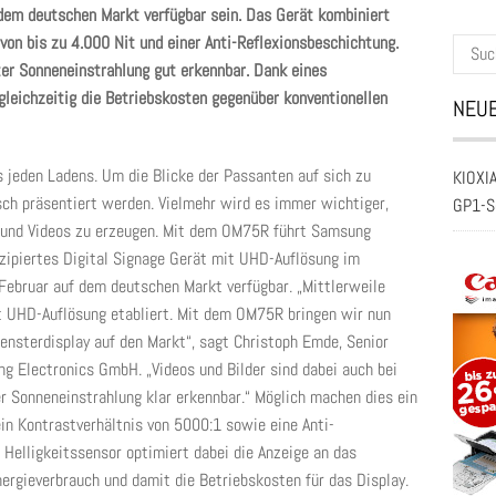
 dem deutschen Markt verfügbar sein. Das Gerät kombiniert
von bis zu 4.000 Nit und einer Anti-Reflexionsbeschichtung.
Suche
ter Sonneneinstrahlung gut erkennbar. Dank eines
nach:
leichzeitig die Betriebskosten gegenüber konventionellen
NEUE
s jeden Ladens. Um die Blicke der Passanten auf sich zu
KIOXIA
sch präsentiert werden. Vielmehr wird es immer wichtiger,
GP1-S
 und Videos zu erzeugen. Mit dem OM75R führt Samsung
nzipiertes Digital Signage Gerät mit UHD-Auflösung im
b Februar auf dem deutschen Markt verfügbar. „Mittlerweile
t UHD-Auflösung etabliert. Mit dem OM75R bringen wir nun
ensterdisplay auf den Markt“, sagt Christoph Emde, Senior
 Electronics GmbH. „Videos und Bilder sind dabei auch bei
r Sonneneinstrahlung klar erkennbar.“ Möglich machen dies ein
in Kontrastverhältnis von 5000:1 sowie eine Anti-
Helligkeitssensor optimiert dabei die Anzeige an das
ergieverbrauch und damit die Betriebskosten für das Display.