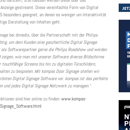
 und darstellt; stattdessen werden diese über das
nzeige gestreamt. Diese vereinfachte Form von Digital
OS besonders geeignet, an denen es weniger um Interaktivität
ige Darstellung von Inhalten geht.
gnage bei dimedis, über die Partnerschaft mit der Philips
htig, um dem Kunden eine ganzheitliche Digital Signage
 als Softwarepartner gerne die Philips Roadshow und werden
d zeigen, wie man mit unserer Software diverse Bildschirme
 touchfähige Screens bis hin zu digitalen Türschildern,
halten zu bespielen. Mit kompas Door Signage stellen wir
rönten Digital Signage Software vor. kompas ist das perfekte
en und jedes Digital Signage Netzwerk zu managen.“
tionen sind hier online zu finden:
www.kompas-
Signage_Software.html