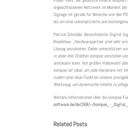
Player mehr, der gebuchte Inhalte abspielt
angeschlossenen Netzwerk im Moment der A
Signage ist gerade für Bereiche wie den P
als um eine unkomplizierte und kostengünst
Patrick Schröder, Bereichsleiter Digital Si
Roadshow:
„Hardwarepartner sind sehr wic
Lösung anzubieten. Daher unterstützen wir
in allen drei Städten kompas vorstellen un
ansteuern kann. Von großen Videowalls über
kompas ist ideal, um jede Hardware mit In
zudem eine neue Funktion unserer preisgek
Werkzeug, um dynamische Inhalte zu pfleg
Weitere Informationen über die kompas-Funk
software.de/de/268/~/kompas_-_Digital_
Related Posts