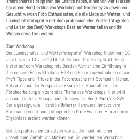
ambitionierte Fotografen die Chance haben, einen von vier Plätzen
bei einem BenQ exklusiven Workshop auf Norderney zu gewinnen.
Gesucht werden Foto-Enthusiasten, die die Liebe zur Wetter- und
Landschaftsfotografie mit dem professionellen Wetterfotografen
und Leiter des BenQ Workshops Bastian Werner teilen und ihr
Wissen erweitern wollen.
Zum Workshop
Der „Landschafts- und Wetterfotografie“-Workshop findet vom 10.
Juni bis zum 13. Juni 2019 auf der Insel Norderney statt. BenQ
bietet auf dem Workshop mit Bastian Werner eine Einführung in
Themen wie Focus Stacking, HDR und Panorama-Aufnahmen sowie
Profi-Tipps und -Tricks in der Fotoretusche mit Stempeln, Klonen,
Entzerren und der Perspektiven-Korrektur. Ebenfalls ist die
Fotobearbeitung ein zentrales Thema des Workshops. Hier wird
anhand der Color Management Displays der BenQ PhotoVue SW-
Serie gezeigt, wie – dank kalibrierter Hardware, innovativem
Farbmanagement und umfangreichen Profi-Features – exzellente
Ergebnisse erzielt werden können.
Bei den praktischen Einsätzen wartet die Insel mit einer
unendlichen Vielfalt von Motiven auf. So werden die Workshop-