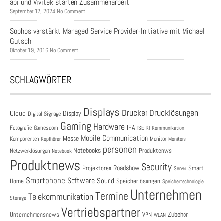
api und Vivitek starten Zusammenarbeit
September 12, 2024 No Comment
Sophos verstärkt Managed Service Provider-Initiative mit Michael
Gutsch
Oktober 19, 2016 No Comment
SCHLAGWÖRTER
Displays
Drucklösungen
Drucker
Cloud
Display
Digital Signage
Gaming
Hardware
IFA
Fotografie
Gamescom
ISE
KI
Kommunikation
Mobile Communication
Messe
Komponenten
Monitor
Monitore
Kopfhörer
personen
Notebooks
Produktenws
Netzwerklösungen
Notebook
Produktnews
Security
Roadshow
Projektoren
Smart
Server
Smartphone
Software
Sound
Speicherlösungen
Home
Speichertechnologie
Unternehmen
Termine
Telekommunikation
Storage
Vertriebspartner
Zubehör
Unternehmensnews
VPN
WLAN