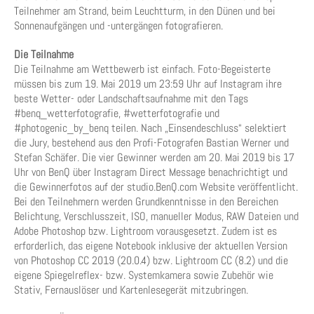
Teilnehmer am Strand, beim Leuchtturm, in den Dünen und bei
Sonnenaufgängen und -untergängen fotografieren.
Die Teilnahme
Die Teilnahme am Wettbewerb ist einfach. Foto-Begeisterte
müssen bis zum 19. Mai 2019 um 23:59 Uhr auf Instagram ihre
beste Wetter- oder Landschaftsaufnahme mit den Tags
#benq_wetterfotografie, #wetterfotografie und
#photogenic_by_benq teilen. Nach „Einsendeschluss“ selektiert
die Jury, bestehend aus den Profi-Fotografen Bastian Werner und
Stefan Schäfer. Die vier Gewinner werden am 20. Mai 2019 bis 17
Uhr von BenQ über Instagram Direct Message benachrichtigt und
die Gewinnerfotos auf der studio.BenQ.com Website veröffentlicht.
Bei den Teilnehmern werden Grundkenntnisse in den Bereichen
Belichtung, Verschlusszeit, ISO, manueller Modus, RAW Dateien und
Adobe Photoshop bzw. Lightroom vorausgesetzt. Zudem ist es
erforderlich, das eigene Notebook inklusive der aktuellen Version
von Photoshop CC 2019 (20.0.4) bzw. Lightroom CC (8.2) und die
eigene Spiegelreflex- bzw. Systemkamera sowie Zubehör wie
Stativ, Fernauslöser und Kartenlesegerät mitzubringen.