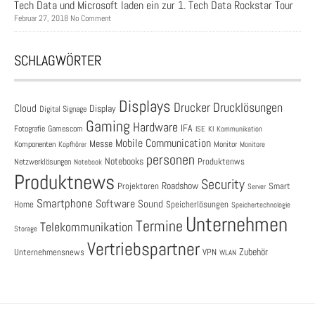
Tech Data und Microsoft laden ein zur 1. Tech Data Rockstar Tour
Februar 27, 2018 No Comment
SCHLAGWÖRTER
Displays
Drucklösungen
Drucker
Cloud
Display
Digital Signage
Gaming
Hardware
IFA
Fotografie
Gamescom
ISE
KI
Kommunikation
Mobile Communication
Messe
Komponenten
Monitor
Monitore
Kopfhörer
personen
Notebooks
Produktenws
Netzwerklösungen
Notebook
Produktnews
Security
Roadshow
Projektoren
Smart
Server
Smartphone
Software
Sound
Speicherlösungen
Home
Speichertechnologie
Unternehmen
Termine
Telekommunikation
Storage
Vertriebspartner
Zubehör
Unternehmensnews
VPN
WLAN