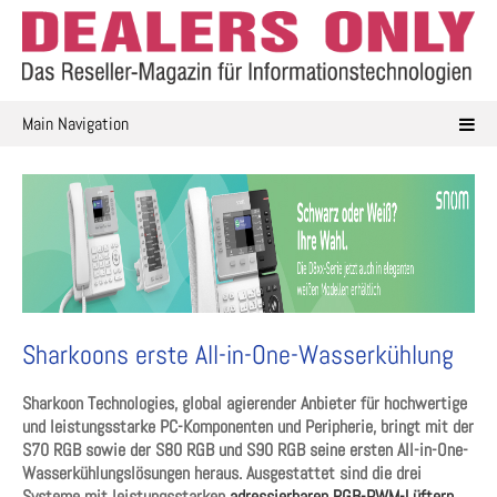
Skip
to
content
Main Navigation
Sharkoons erste All-in-One-Wasserkühlung
Sharkoon Technologies, global agierender Anbieter für hochwertige
und leistungsstarke PC-Komponenten und Peripherie, bringt mit der
S70 RGB sowie der S80 RGB und S90 RGB seine ersten All-in-One-
Wasserkühlungslösungen heraus. Ausgestattet sind die drei
Systeme mit leistungsstarken
adressierbaren RGB-PWM-Lüftern
,