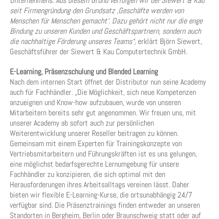
Unternehmens. Aus diesem Grund verfolgen wir bei Siewert & Kau
seit Firmengründung den Grundsatz ‚Geschäfte werden von
Menschen für Menschen gemacht‘. Dazu gehört nicht nur die enge
Bindung zu unseren Kunden und Geschäftspartnern, sondern auch
die nachhaltige Förderung unseres Teams“,
erklärt Björn Siewert,
Geschäftsführer der Siewert & Kau Computertechnik GmbH.
E-Learning, Präsenzschulung und Blended Learning
Nach dem internen Start öffnet der Distributor nun seine Academy
auch für Fachhändler. „Die Möglichkeit, sich neue Kompetenzen
anzueignen und Know-how aufzubauen, wurde von unseren
Mitarbeitern bereits sehr gut angenommen. Wir freuen uns, mit
unserer Academy ab sofort auch zur persönlichen
Weiterentwicklung unserer Reseller beitragen zu können.
Gemeinsam mit einem Experten für Trainingskonzepte von
Vertriebsmitarbeitern und Führungskräften ist es uns gelungen,
eine möglichst bedarfsgerechte Lernumgebung für unsere
Fachhändler zu konzipieren, die sich optimal mit den
Herausforderungen ihres Arbeitsalltags vereinen lässt. Daher
bieten wir flexible E-Learning-Kurse, die ortsunabhängig 24/7
verfügbar sind. Die Präsenztrainings finden entweder an unseren
Standorten in Bergheim, Berlin oder Braunschweig statt oder auf