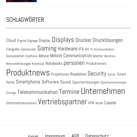
SCHLAGWÖRTER
Displays
Drucklösungen
Drucker
Cloud
Display
Digital Signage
Gaming
Hardware
IFA
Fotografie
Gamescom
ISE
KI
Kommunikation
Mobile Communication
Messe
Komponenten
Monitor
Monitore
Kopfhörer
personen
Notebooks
Produktenws
Netzwerklösungen
Notebook
Produktnews
Security
Roadshow
Projektoren
Smart
Server
Smartphone
Software
Sound
Speicherlösungen
Home
Speichertechnologie
Unternehmen
Termine
Telekommunikation
Storage
Vertriebspartner
Zubehör
Unternehmensnews
VPN
WLAN
Impressum
AGB
Datenschutz
Kontakt