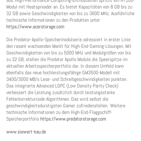
aus. High-Performance-Computing-Enthusiasten spricht ein HT100-
Modul mit Heatspreader an. Es bietet Kapazitäten von 8 GB bis zu
32 GB sowie Geschwindigkeiten von bis zu 3600 MHz. Ausführliche
technische Informationen zu den Produkten unter
https://www.acerstorage.com
Die Predator-Apollo-Speichermodulserie adressiert in erster Linie
den rasant wachsenden Markt für High-End-Gaming-Lösungen. Mit
Geschwindigkeiten von bis zu 5000 MHz und Modulgrößen von bis
zu 32 GB, stellen die Predator Apollo Module die Speerspitze im
aktuellen Arbeitsspeicherportfolio dar. In diesem Umfeld kann
ebenfalls das neue hochleistungsfähige GM3500-Modell mit
3400/3000 MB/s Lese- und Schreibgeschwindigkeiten punkten.
Das integrierte Advanced LDPC (Low Density Parity Check)
verbessert die Leistung zusätzlich durch leistungsstarke
Fehlerkorrekturcode-Algorithmen. Das wird selbst die
geschwindigkeitsdurstigsten Gamer zufriedenstellen. Weitere
technische Informationen zu dem High-End-Flaggschiff-
Speicherportfolio
https://www.predatorstorage.com
www.siewert-kau.de